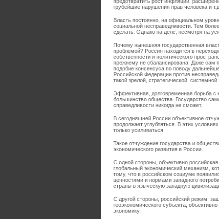
предотвратить рост инфляции, расширен
грубейшие нарушения прав человека и т.д
Власть постоянно, на официальном уровн
социальной несправедливости. Тем более
сделать. Однако на деле, несмотря на ус
Почему нынешняя государственная власть
проблемой? Россия находится в переходн
собственности и политического простран
прежнему не сбалансирована. Даже сам п
подобие консенсуса по поводу дальнейше
Российской Федерации против несправед
такой зрелой, стратегической, системной
Эффективная, долговременная борьба с н
большинство общества. Государство само
справедливости никогда не сможет.
В сегодняшней России объективное отчуж
продолжает углубляться. В этих условия
только усиливаться.
Такое отчуждение государства и общест
экономического развития в России.
С одной стороны, объективно российская
глобальный экономический механизм, кот
тому, что в российском социуме появилис
ценностями и нормами западного потреби
страны в языческую западную цивилизац
С другой стороны, российский режим, за
геоэкономического субъекта, объективно
экономику.