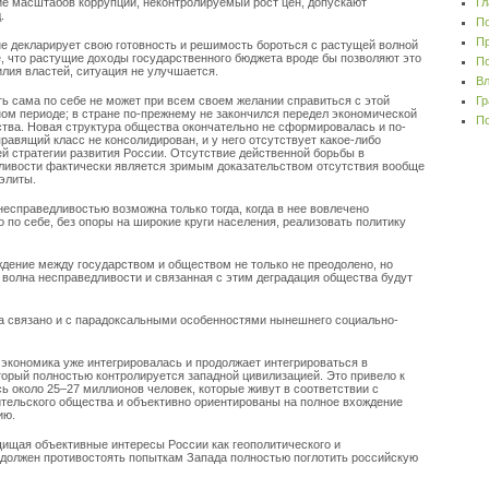
ие масштабов коррупции, неконтролируемый рост цен, допускают
Гл
.
По
Пр
е декларирует свою готовность и решимость бороться с растущей волной
, что растущие доходы государственного бюджета вроде бы позволяют это
По
илия властей, ситуация не улучшается.
Вл
 сама по себе не может при всем своем желании справиться с этой
Гр
ом периоде; в стране по-прежнему не закончился передел экономической
По
ства. Новая структура общества окончательно не сформировалась и по-
равящий класс не консолидирован, и у него отсутствует какое-либо
й стратегии развития России. Отсутствие действенной борьбы в
ливости фактически является зримым доказательством отсутствия вообще
 элиты.
есправедливостью возможна только тогда, когда в нее вовлечено
 по себе, без опоры на широкие круги населения, реализовать политику
дение между государством и обществом не только не преодолено, но
х волна несправедливости и связанная с этим деградация общества будут
ва связано и с парадоксальными особенностями нынешнего социально-
 экономика уже интегрировалась и продолжает интегрироваться в
орый полностью контролируется западной цивилизацией. Это привело к
ь около 25–27 миллионов человек, которые живут в соответствии с
тельского общества и объективно ориентированы на полное вхождение
ию.
щищая объективные интересы России как геополитического и
 должен противостоять попыткам Запада полностью поглотить российскую