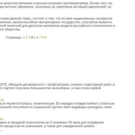
о многочисленными и весьма острыми противоречиями. Более того, во
статочно эфемерна, поскольку не скреплена ни общей идеологией, ни
чании данной главы, состоят в том, что во имя национальных интересов
енное, жизнеспособное авторитарное государство, способное вывести
ткой понятной для десятков миллионов модели российского политически и
го общества.
Страницы:
1
2
3
4
5
6
7
8
9
 1975, обещала договориться с профсоюзами, снизить подоходный налог и
Ее партия получила большинство на выборах, и она стала первой
сти
ти является власть политическая. Ее нередко отождествляют с властью
реальной способности социальной группы либо индивида проводить свою
ии.
дено в западной политологии во 2 половине XX века для отражения
ия процессов ее изменения, а также для определения уровня
..