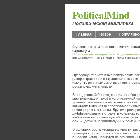
PoliticalMind
Политическая аналитика
Главная
Новое
Популярно
Суверенитет и внешнеполитически
Страница 4
Политические материалы
»
Национальные и
внешнеполитические приоритеты современ
Преобладают системные психические отк
распространенной и страшной болезнью с
имеют те или иные заметные психические
российских мегаполисах.
В сегодняшней России, например, обост
маргинализации такой многочисленной соц
уровень пенсионеров постоянно снижаетс
капиталистическая несправедливая соци
пенсионеров как класса. Другим пример
дифференциация в стране, в условиях ко
выбивание на социальную обочину таких 
семьи, дети из неблагополучных семей и т
В условиях роста несправедливости, ра
приводит к повышению эффективности в 
в России, когда, несмотря на официальн