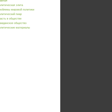
авная
литическая элита
облемы мировой политики
литический пиар
асть в обществе
ажданское общество
литические материалы