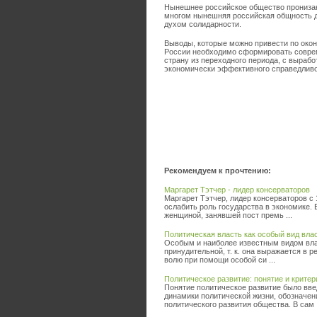
Нынешнее российское общество пронизан
многом нынешняя российская общность до
духом солидарности.
Выводы, которые можно привести по окон
России необходимо сформировать соврем
страну из переходного периода, с вырабо
экономически эффективного справедливо
Рекомендуем к прочтению:
Маргарет Тэтчер - лидер консерваторов
Маргарет Тэтчер, лидер консерваторов с
ослабить роль государства в экономике. 
женщиной, занявшей пост премь ...
Политическая власть как особый вид вла
Особым и наиболее известным видом влас
принудительной, т. к. она выражается в 
волю при помощи особой си ...
Политическое развитие: понятие и критер
Понятие политическое развитие было вве
динамики политической жизни, обозначен
политического развития общества. В сам .