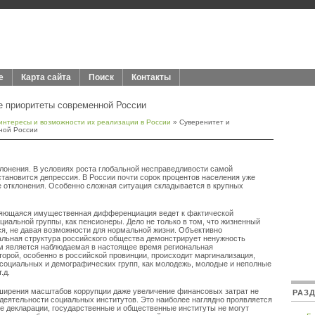
е
Карта сайта
Поиск
Контакты
е приоритеты современной России
нтересы и возможности их реализации в России
» Суверенитет и
ной России
лонения. В условиях роста глобальной несправедливости самой
тановится депрессия. В России почти сорок процентов населения уже
 отклонения. Особенно сложная ситуация складывается в крупных
ряющаяся имущественная дифференциация ведет к фактической
иальной группы, как пенсионеры. Дело не только в том, что жизненный
я, не давая возможности для нормальной жизни. Объективно
альная структура российского общества демонстрирует ненужность
ом является наблюдаемая в настоящее время региональная
торой, особенно в российской провинции, происходит маргинализация,
социальных и демографических групп, как молодежь, молодые и неполные
.д.
сширения масштабов коррупции даже увеличение финансовых затрат не
РАЗ
деятельности социальных институтов. Это наиболее наглядно проявляется
ые декларации, государственные и общественные институты не могут