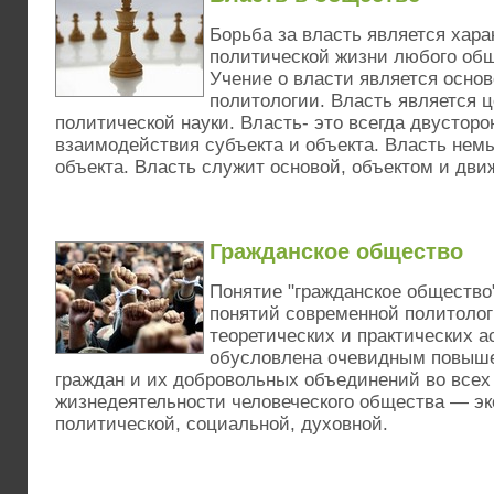
Борьба за власть является хара
политической жизни любого общ
Учение о власти является осно
политологии. Власть является 
политической науки. Власть- это всегда двустор
взаимодействия субъекта и объекта. Власть нем
объекта. Власть служит основой, объектом и дв
Гражданское общество
Понятие "гражданское общество
понятий современной политолог
теоретических и практических а
обусловлена очевидным повыш
граждан и их добровольных объединений во всех
жизнедеятельности человеческого общества — эк
политической, социальной, духовной.
0
1
2
3
4
5
6
7
8
9
10
11
12
13
14
15
16
17
18
19
20
21
22
23
24
25
26
27
28
29
3