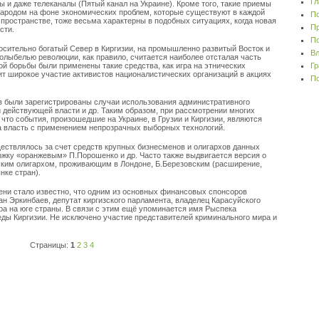
Гл
 и даже телеканалы (Пятый канал на Украине). Кроме того, такие приемы
народом на фоне экономических проблем, которые существуют в каждой
По
 пространстве, тоже весьма характерны в подобных ситуациях, когда новая
Пр
сти.
По
осительно богатый Север в Киргизии, на промышленно развитый Восток и
Вл
колыбелью революции, как правило, считается наиболее отсталая часть
ой борьбы были применены такие средства, как игра на этнических
Гр
ит широкое участие активистов националистических организаций в акциях
По
в были зарегистрированы случаи использования административного
 действующей власти и др. Таким образом, при рассмотрении многих
что события, произошедшие на Украине, в Грузии и Киргизии, являются
а власть с применением непрозрачных выборных технологий.
ествлялось за счет средств крупных бизнесменов и олигархов данных
ржку «оранжевым» П.Порошенко и др. Часто также выдвигается версия о
ким олигархом, проживающим в Лондоне, Б.Березовским (расширение,
нке стран).
мени стало известно, что одним из основных финансовых спонсоров
 Эркинбаев, депутат киргизского парламента, владелец Карасуйского
ра на юге страны. В связи с этим ещё упоминается имя Рыспека
еды Киргизии. Не исключено участие представителей криминального мира и
Страницы:
1
2
3
4