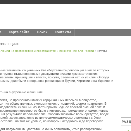
е
Карта сайта
Поиск
Контакты
революциях
люции на постсоветском пространстве и их значение для России
» Группы
вные элементы социальных баз «бархатных» революций в числе которых
ые группы стали основными движущими силами демократических
е элиты, пришедшие к власти, по сути, свели на нет их усилия. Отсюда
 самом деле были совершены революции в Грузии, Киргизии и на Украине, и
ть на внутренние и внешние.
время, не произошло никаких кардинальных перемен в обществе,
ся тип общественных, экономических отношений, форма правления. В
сследователи склонны называть произошедшее простой сменой элит. В
 проведение переворотов было в интересах, прежде всего, самих новых
ения результата использовались хорошо знакомые всем средства, вроде
пцией, за установление истинно-демократического режима т.д. Хотя
 остались на том же уровне, на котором находились и до переворота.
РАЗ
ядит надуманным, достаточно лишь вспомнить, что в распоряжении