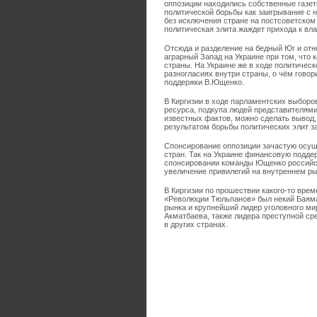
оппозиции находились собственные газеты
политической борьбы как заигрывание с 
без исключения стране на постсоветском
политическая элита жаждет прихода к вла
Отсюда и разделение на бедный Юг и отн
аграрный Запад на Украине при том, что 
страны. На Украине же в ходе политическ
разногласиях внутри страны, о чём говор
поддержки В.Ющенко.
В Киргизии в ходе парламентских выборо
ресурса, подкупа людей представителями
известных фактов, можно сделать вывод, 
результатом борьбы политических элит з
Спонсирование оппозиции зачастую осущ
стран. Так на Украине финансовую подде
спонсировании команды Ющенко российс
увеличение привилегий на внутреннем ры
В Киргизии по прошествии какого-то вре
«Революции Тюльпанов» был некий Баяман
рынка и крупнейший лидер уголовного ми
Акматбаева, также лидера преступной ср
в других странах.