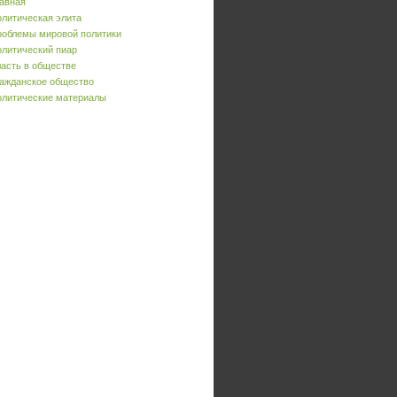
авная
литическая элита
облемы мировой политики
литический пиар
асть в обществе
ажданское общество
литические материалы