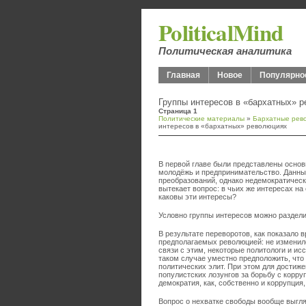
PoliticalMind
Политическая аналитика
Главная
Новое
Популярно
Группы интересов в «бархатных» 
Страница 1
Политические материалы
»
Бархатные рево
интересов в «бархатных» революциях
В первой главе были представлены осно
молодёжь и предпринимательство. Данн
преобразований, однако недемократически
вытекает вопрос: в чьих же интересах на
каковы эти интересы?
Условно группы интересов можно раздели
В результате переворотов, как показало 
предполагаемых революцией: не изменил
связи с этим, некоторые политологи и и
таком случае уместно предположить, что
политических элит. При этом для достиж
популистских лозунгов за борьбу с корру
демократия, как, собственно и коррупция,
Вопрос о нехватке свободы вообще выгл