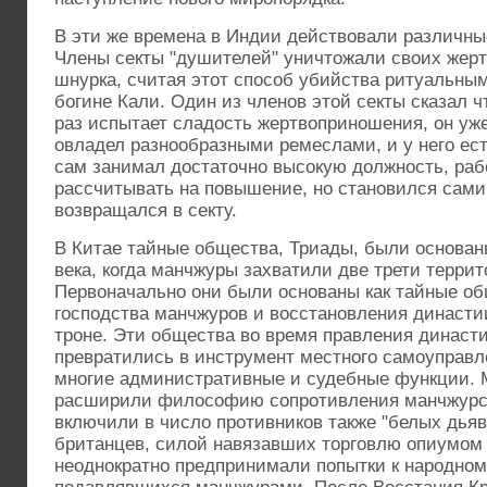
В эти же времена в Индии действовали различны
Члены секты "душителей" уничтожали своих жер
шнурка, считая этот способ убийства ритуальн
богине Кали. Один из членов этой секты сказал ч
раз испытает сладость жертвоприношения, он уже
овладел разнообразными ремеслами, и у него ест
сам занимал достаточно высокую должность, раб
рассчитывать на повышение, но становился самим
возвращался в секту.
В Китае тайные общества, Триады, были основан
века, когда манчжуры захватили две трети террит
Первоначально они были основаны как тайные о
господства манчжуров и восстановления династи
троне. Эти общества во время правления династ
превратились в инструмент местного самоуправл
многие административные и судебные функции. 
расширили философию сопротивления манчжурс
включили в число противников также "белых дьяв
британцев, силой навязавших торговлю опиумом
неоднократно предпринимали попытки к народном