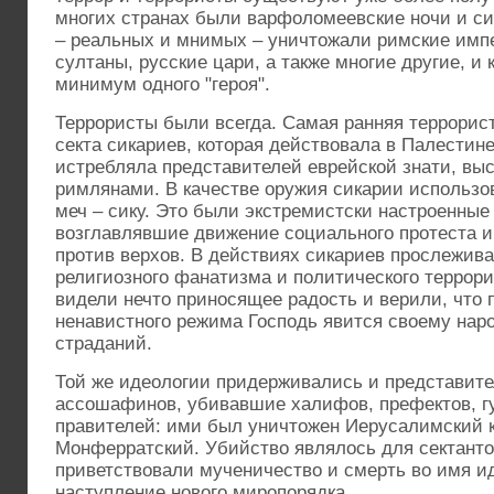
многих странах были варфоломеевские ночи и си
– реальных и мнимых – уничтожали римские имп
султаны, русские цари, а также многие другие, и 
минимум одного "героя".
Террористы были всегда. Самая ранняя террорист
секта сикариев, которая действовала в Палестине 
истребляла представителей еврейской знати, вы
римлянами. В качестве оружия сикарии использо
меч – сику. Это были экстремистски настроенные
возглавлявшие движение социального протеста 
против верхов. В действиях сикариев прослежива
религиозного фанатизма и политического террори
видели нечто приносящее радость и верили, что 
ненавистного режима Господь явится своему наро
страданий.
Той же идеологии придерживались и представит
ассошафинов, убивавшие халифов, префектов, г
правителей: ими был уничтожен Иерусалимский 
Монферратский. Убийство являлось для сектанто
приветствовали мученичество и смерть во имя ид
наступление нового миропорядка.