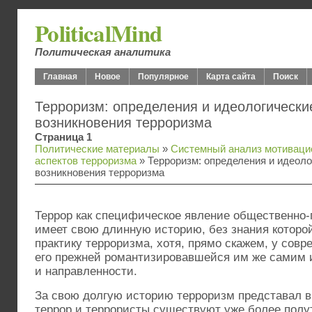
PoliticalMind
Политическая аналитика
Главная
Новое
Популярное
Карта сайта
Поиск
Терроризм: определения и идеологически
возникновения терроризма
Страница 1
Политические материалы
»
Системный анализ мотиваци
аспектов терроризма
» Терроризм: определения и идеоло
возникновения терроризма
Террор как специфическое явление общественно-
имеет свою длинную историю, без знания которой
практику терроризма, хотя, прямо скажем, у совр
его прежней романтизировавшейся им же самим 
и направленности.
За свою долгую историю терроризм представал в
террор и террористы существуют уже более полут