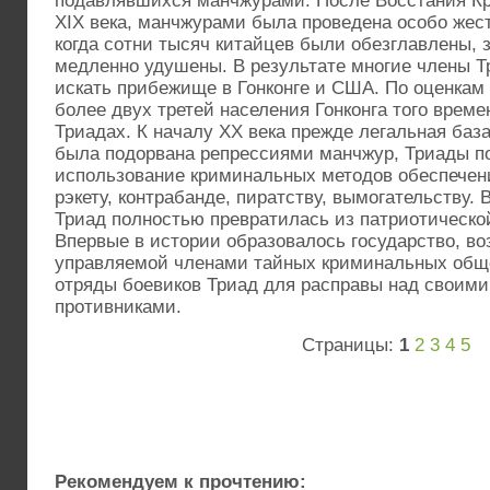
подавлявшихся манчжурами. После Восстания Кр
XIX века, манчжурами была проведена особо жест
когда сотни тысяч китайцев были обезглавлены, 
медленно удушены. В результате многие члены 
искать прибежище в Гонконге и США. По оценкам
более двух третей населения Гонконга того врем
Триадах. К началу XX века прежде легальная баз
была подорвана репрессиями манчжур, Триады п
использование криминальных методов обеспечени
рэкету, контрабанде, пиратству, вымогательству. 
Триад полностью превратилась из патриотическо
Впервые в истории образовалось государство, во
управляемой членами тайных криминальных обще
отряды боевиков Триад для расправы над своим
противниками.
Страницы:
1
2
3
4
5
Рекомендуем к прочтению: