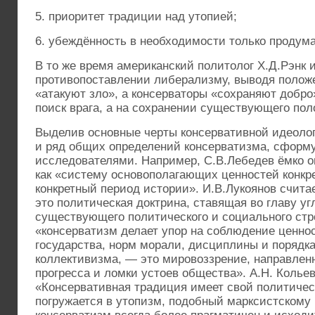
5. приоритет традиции над утопией;
6. убеждённость в необходимости только продум
В то же время американский политолог Х.Д.Рэнк 
противопоставлении либерализму, выводя полож
«атакуют зло», а консерваторы «сохраняют добро»
поиск врага, а на сохранении существующего пол
Выделив основные черты консервативной идеоло
и ряд общих определений консерватизма, сфор
исследователями. Например, С.В.Лебедев ёмко о
как «систему основополагающих ценностей конкр
конкретный период истории». И.В.Лукоянов счита
это политическая доктрина, ставящая во главу уг
существующего политического и социального стро
«консерватизм делает упор на соблюдение ценно
государства, норм морали, дисциплины и порядка
коллективизма, — это мировоззрение, направлен
прогресса и ломки устоев общества». А.Н. Кольев
«Консервативная традиция имеет свой политичес
погружается в утопизм, подобный марксистскому