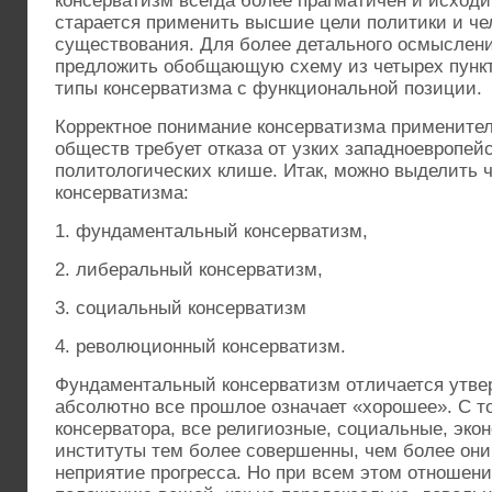
консерватизм всегда более прагматичен и исходит
старается применить высшие цели политики и че
существования. Для более детального осмыслен
предложить обобщающую схему из четырех пункт
типы консерватизма с функциональной позиции.
Корректное понимание консерватизма применител
обществ требует отказа от узких западноевропей
политологических клише. Итак, можно выделить
консерватизма:
1. фундаментальный консерватизм,
2. либеральный консерватизм,
3. социальный консерватизм
4. революционный консерватизм.
Фундаментальный консерватизм отличается утвер
абсолютно все прошлое означает «хорошее». С т
консерватора, все религиозные, социальные, эко
институты тем более совершенны, чем более они
неприятие прогресса. Но при всем этом отношени