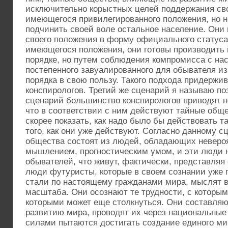
исключительно корыстных целей поддержания сво
имеющегося привилегированного положения, но 
подчинить своей воле остальное население. Они
своего положения в форму официального статуса
имеющегося положения, они готовы производить
порядке, но путем соблюдения компромисса с на
постепенного завуалированного для обывателя и
порядка в свою пользу. Такого подхода придержи
конспирологов. Третий же сценарий я называю п
сценарий большинство конспирологов приводят не
что в соответствии с ним действуют тайные общес
скорее показать, как надо было бы действовать 
того, как они уже действуют. Согласно данному с
общества состоят из людей, обладающих неверо
мышлением, прогностическим умом, и эти люди 
обывателей, что живут, фактически, представляя
люди футуристы, которые в своем сознании уже 
стали по настоящему гражданами мира, мыслят в
масштаба. Они осознают те трудности, с которым
которыми может еще столкнуться. Они составляю
развитию мира, проводят их через национальные
силами пытаются достигать создание единого ми