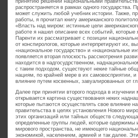
принятию решений национальными правительств
распространяется в рамках одного государства. 
может служить любой учебник истории. Также, пр
работы, я прочитал книгу американского политол
«Власть над миром: истинные цели американског
работе я нашел описание всех событий, которые 
Паренти их рассматривает с позиции национальны
от конспирологов, которые интерпретируют их, в
«национальное государство» и «национальные ин
появляется вторая плоскость рассмотрения разви
находится в надгосудрственном, наднациональном
с таким подходом, существуют некие тайные об
нациям, по крайней мере в их самовосприятии, 
влияние путем косвенных, завуалированных от гл
Далее при принятии второго подхода в изучении
открывается картина существования неких надна
которые пытаются осуществлять свое влияние н
правительства в целях установления Нового миро
этих организаций или тайных обществ следующ
определенные группы людей, которые одержимы 
мирового пространства, не имеющего национальн
экономикой, населением, армией и так далее. Эт