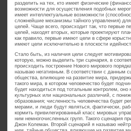
разделить на тех, кто имеет физические (финанс
возможности для осуществления подобных меропр
имеет интеллектуальные возможности (способно
сложнейшие механизмы тайного управления) дл
целей. Чаще всего, происходит так, что первые 
целей, находят вторых, которые проектируют пла
как правило, первые имеют цели в сфере корыстн
имеют цели исключительно в плоскости идейност
Стало быть, из наличия цели следует мотивиров
которую, можно выделить три сценария, в соотве
происходить построение Нового мирового порядк
называю негативным. В соответствии с данным с
общества, влияющие на развитие мира, придерж
такого мира, в котором человечество будет подч
будет находиться под тотальным контролем, оно 
культурных или национальных различий, с пони
образования; численность человечества будет р
мерами, и люди будут являться, фактически, раб
кормить привилегированный класс мировых упра
ним немногочисленных групп. Такого сценария пр
Джон Колеман. Второй сценарий я называю нейтр
ним, тайные общества, влияющие на развитие м