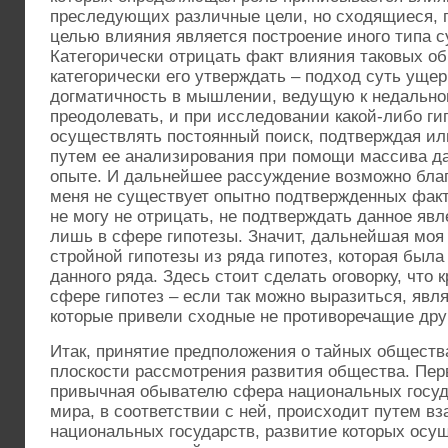
преследующих различные цели, но сходящиеся, пр
целью влияния является построение иного типа 
Категорически отрицать факт влияния таковых об
категорически его утверждать – подход суть уще
догматичность в мышлении, ведущую к недально
преодолевать, и при исследовании какой-либо ги
осуществлять постоянный поиск, подтверждая или
путем ее анализирования при помощи массива д
опыте. И дальнейшее рассуждение возможно бла
меня не существует опытно подтвержденных факто
не могу не отрицать, не подтверждать данное явл
лишь в сфере гипотезы. Значит, дальнейшая моя 
стройной гипотезы из ряда гипотез, которая была
данного ряда. Здесь стоит сделать оговорку, что
сфере гипотез – если так можно выразиться, явля
которые привели сходные не противоречащие друг
Итак, принятие предположения о тайных обществ
плоскости рассмотрения развития общества. Пер
привычная обывателю сфера национальных госуд
мира, в соответствии с ней, происходит путем в
национальных государств, развитие которых осу