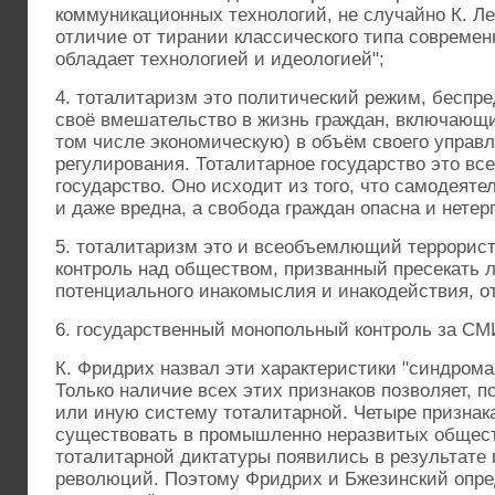
коммуникационных технологий, не случайно К. Ле
отличие от тирании классического типа совреме
обладает технологией и идеологией";
4. тоталитаризм это политический режим, бесп
своё вмешательство в жизнь граждан, включающи
том числе экономическую) в объём своего управл
регулирования. Тоталитарное государство это в
государство. Оно исходит из того, что самодеяте
и даже вредна, а свобода граждан опасна и нетер
5. тоталитаризм это и всеобъемлющий террорис
контроль над обществом, призванный пресекать
потенциального инакомыслия и инакодействия, о
6. государственный монопольный контроль за СМ
К. Фридрих назвал эти характеристики "синдром
Только наличие всех этих признаков позволяет, п
или иную систему тоталитарной. Четыре признак
существовать в промышленно неразвитых обществ
тоталитарной диктатуры появились в результат
революций. Поэтому Фридрих и Бжезинский опр