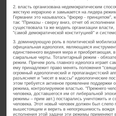
2. власть организована недемократическим спосо
жесткую иерархию и замыкается на лидера режим
Германии это называлось "фюрер - принципом",
так: "Приказы - сверху вниз, отчет об исполнении
существовала та же модель организации власти,
"самой демократической конституцией" и систем
3. доминирующую роль в политической мобилиза
официальная идеология, являющаяся инструмент
единственного видения мира и приобретающая, в 
сакральные черты. Тоталитарный режим - обязат
режим. Причем роль главного идеолога играет са
ему принадлежит право менять положения "свяще
огромный идеологический и пропагандистский ап
разъясняет и "несет в массы" идеологические по
этом требуется активное проявление поддержки 
режима, контролируемое властью. "Прежнего чело
человека, доставшегося им от либеральной эпохи
режимы – прим авт.) постарались уничтожить и со
человека. Этот новый человек должен был слепо 
вышестоящим и верить в непогрешимость вождя и
исполнения этой задачи эти режимы применяют