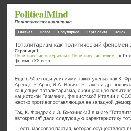
PoliticalMind
Политическая аналитика
Главная
Новое
Популярное
Карта сайта
Поиск
Тоталитаризм как политический феномен 
Страница 1
Политические материалы
»
Политические режимы
» Тота
феномен ХХ века
Еще в 50-е годы усилиями таких ученых как К. Фр
Арендт, Р. Арон, И.А. Ильин, Р. Такер и др. появи
концепция тоталитаризма, обобщающая политиче
нацистской Германии, фашистской Италии и ССС
жестко противопоставляющая ее западной демокр
Так, К. Фридрих и З. Бжезинский в книге "Тоталит
автократия" дали следующую характеристику тот
1. есть массовая партия, которая осуществляет в