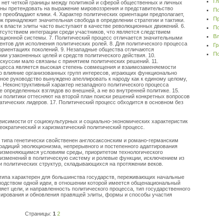
Гл
х нет четкой границы между политикой и сферой общественных и личных
нны претендовать на выражение мировоззрения и представительство
По
е преобладают клики. 4. Характер политических ориентации предполагает,
Пр
к принадлежит значительная свобода в определении стратегии и тактики.
к власти элиты часто выступают в качестве революционных движений. 6.
По
тсутствием интеграции среди участников, что является следствием
Вл
ационной системы. 7. Политический процесс отличается значительными
тов для исполнения политических ролей. 8. Для политического процесса
Гр
 ориентациях поколений. 9. Незападные общества отличаются
По
ии узаконенных целей и средств политического действия. 10.
скуссии мало связаны с принятием политических решений. 11.
оцесса является высокая степень совмещения и взаимозаменяемости
бо влияние организованных групп интересов, играющих функционально
ное руководство вынуждено апеллировать к народу как к единому целому,
4. Неконструктивный характер незападного политического процесса
 определенных взглядов во внешней, а не во внутренней политике. 15.
 политики оттесняют на второй план поиски решений конкретных вопросов
атических лидеров. 17. Политический процесс обходится в основном без
ависимости от социокультурных и социально-экономических характеристик
еократический и харизматический политический процесс.
 типа генетически свойственен англосаксонским и романо-германским
радиций эволюционизма, непрерывного и постепенного адаптирования
к изменяющимся условиям среды, приоритетом технологического
 изменений в политическую систему и ролевые функции, исключением из
и политических структур, складывающихся на протяжении веков.
 типа характерен для большинства государств, переживающих начальные
подством одной идеи, в отношении которой имеется общенациональный
яет цели, и направленность политического процесса, тип государственного
ирования и обновления правящей элиты, формы и способы участия
Страницы:
1
2