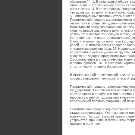
обществах[4]: 1. В незападных общества
отношений. 2. Политические партии скло
образа жизни. 3. В политическом процесс
что руководству политических группирово
5. Оппозиционные партии и стремящиеся 
Политический процесс характеризуется о
отсутствия в. обществе единой коммуник
масштабами рекрутирования новых элемен
типично резкое различие в политических
незначительностью консенсуса в отношен
Интенсивность и широта политической ди
Отличительной чертой политического пр
ролей. 12. В политическом процессе сла
специализированные роли. 13. Националь
не различая в нем социальные группы. 1
вынуждает лидеров придерживаться более
Эмоциональные и символические аспекты
и общих проблем. 16. Велика роль харизм
участия «политических брокеров».
В отечественной политической науке в з
процесса выделяют технократический, ид
Политический процесс технократического
государствам. Он отличается наличием т
политических институтов и механизмов 
(процессуального) подхода при внесении
политической практики радикальной ломк
Политический процесс идеократического
стадии модернизации. Он отличается гос
консенсус. Господствующая идея определ
устройства, принципы и механизмы форм
граждан в политике.