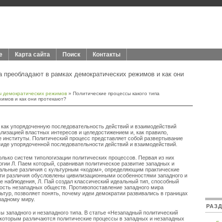
е
Карта сайта
Поиск
Контакты
а преобладают в рамках демократических режимов и как они
ы демократических режимов
» Политические процессы какого типа
имов и как они протекают?
 как упорядоченную последовательность действий и взаимодействий
ализацией властных интересов и целедостижением и, как правило,
 институты. Политический процесс представляет собой развертывание
 виде упорядоченной последовательности действий и взаимодействий.
олько систем типологизации политических процессов. Первая из них
огии Л. Паем который, сравнивая политическое развитие западных и
иальные различия с культурным «кодом», определяющим практические
Эти различия обусловлены цивилизационными особенностями западного и
 наблюдения, Л. Пай создал классический идеальный тип, способный
ность незападных обществ. Противопоставление западного мира
ьтур, позволяет понять, почему идеи демократии развивались в границах
падному миру.
РАЗ
ы западного и незападного типа. В статье «Незападный политический
 которым различаются политические процессы в западных и незападных