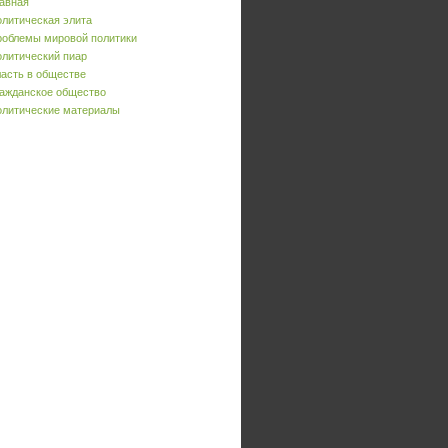
авная
литическая элита
облемы мировой политики
литический пиар
асть в обществе
ажданское общество
литические материалы