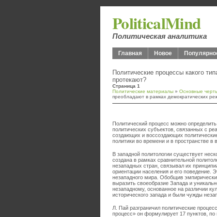
PoliticalMind
Политическая аналитика
Главная
Новое
Популярно
Политические процессы какого тип
протекают?
Страница 1
Политические материалы
»
Основные черт
преобладают в рамках демократических реж
Политический процесс можно определить
политических субъектов, связанных с ре
создающих и воссоздающих политические
политики во времени и в пространстве в
В западной политологии существует неск
создана в рамках сравнительной политол
незападных стран, связывал их принцип
ориентации населения и его поведение. 
незападного мира. Обобщив эмпирические
выразить своеобразие Запада и уникаль
незападному, основанное на различии кул
исторического запада и были чужды неза
Л. Пай разграничил политические процесс
процесс» он формулирует 17 пунктов, по