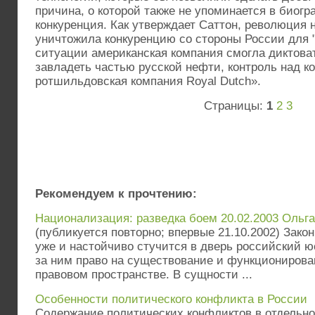
причина, о которой также не упоминается в биог
конкуренция. Как утверждает Саттон, революция н
уничтожила конкуренцию со стороны России для "S
ситуации американская компания смогла диктова
завладеть частью русской нефти, контроль над к
ротшильдовская компания Royal Dutch».
Страницы:
1
2
3
Рекомендуем к прочтению:
Национализация: разведка боем 20.02.2003 Ольг
(публикуется повторно; впервые 21.10.2002) Зако
уже и настойчиво стучится в дверь российский ю
за ним право на существование и функционирова
правовом пространстве. В сущности ...
Особенности политического конфликта в России
Содержание политических конфликтов в отдельно