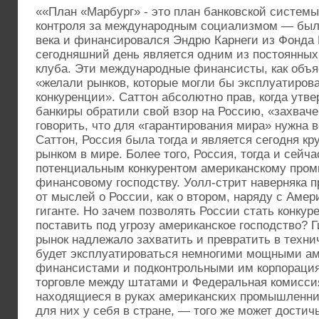
««План «Марбург» - это план банковской системы
контроля за международным социализмом — был 
века и финансировался Эндрю Карнеги из Фонда 
сегодняшний день является одним из постоянных
клуба. Эти международные финансисты, как объя
«желали рынков, которые могли бы эксплуатирова
конкуренции». Саттон абсолютно прав, когда утвер
банкиры обратили свой взор на Россию, «захваче
говорить, что для «гарантирования мира» нужна в
Саттон, Россия была тогда и является сегодня к
рынком в мире. Более того, Россия, тогда и сейча
потенциальным конкурентом американскому про
финансовому господству. Уолл-стрит наверняка 
от мыслей о России, как о втором, наряду с Аме
гиганте. Но зачем позволять России стать конку
поставить под угрозу американское господство? 
рынок надлежало захватить и превратить в техни
будет эксплуатироваться немногими мощными а
финансистами и подконтрольными им корпорациям
торговле между штатами и Федеральная комиссия
находящиеся в руках американских промышленник
для них у себя в стране, — того же может достич