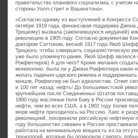
правительство планового социализма, с учетом 
стороны Уолл-стрит и Вашингтона».
«Согласно одному из выступлений в Конгрессе С
октябре 1919 года, финансовая поддержка Джона 
Троцкому) вызвала (закончившуюся неудачей) к
революцию в 1905 году. Согласно документам Ко
доктором Саттоном, весной 1917 года Якоб Шиф
Троцкого, чтобы совершить социалистическую ре
уже было упомянуто ранее, Якоб Шифф являлся 
Рокфеллеров) А для чего? Кроме желания создат
монополию, была ли у Джона Рокфеллера какая-н
желать падения царского режима и поддерживать
концов, Рокфеллер не был идеалистом. Ответ сего
и 100 лет назад: нефть! До большевистской рев
крупнейшим после Соединенных Штатов поставщ
1900 году масляные поля Баку в России произво
нефти, чем во всех США, а в 1902 году более п
мире нефти приходилось на Россию. Хаос и раз
революцией, похоронили российскую нефтяную 
году большинство скважин в России простаивали,
работала на минимальную мощность из-за отсут
технологий, которые бы позволили сделать добыч