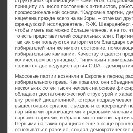
структурных организаций – комитетов, создавае
принципу из числа постоянных активистов, работ
профессиональной основе. “Кадровые партии, де
нацелена прежде всего на выборы, – отмечал дру
французский исследователь, Р.-Ж. Шварценберг, 
чтобы иметь как можно больше членов, а на то, ч
то есть представителей социальных элит. Партии
так как они пользуются авторитетом благодаря с
избирателей или же имеют состояние, помогающ
избирательные кампании. Качеству отдается пре
количеством вступивших”. Типичными примерами
являются две ведущие партии США – демократиче
Массовые партии возникли в Европе в период ра
избирательного права. Как правило, они объедин
нескольких сотен тысяч человек на основе фикси
обладают достаточно жесткой структурой и харак
внутренней дисциплиной, которая подразумевае
вышестоящих органов, съездов и конференций н
партийными организациями и рядовыми членами,
парламентариями, избранными от имени партии и
Первыми на таких принципах еще в конце прошло
основываться рабочие, социал-демократические 