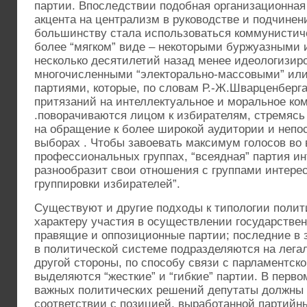
партии. Впоследствии подобная организационная
акцента на централизм в руководстве и подчине
большинству стала использоваться коммунистич
более “мягком” виде – некоторыми буржуазными
несколько десятилетий назад менее идеологизир
многочисленными “электорально-массовыми” или
партиями, которые, по словам Р.-Ж.Шварценберга
притязаний на интеллектуальное и моральное ко
.поворачиваются лицом к избирателям, стремясь 
на обращение к более широкой аудитории и непо
выборах . Чтобы завоевать максимум голосов во 
профессиональных группах, “всеядная” партия и
разнообразит свои отношения с группами интер
группировки избирателей”.
Существуют и другие подходы к типологии полити
характеру участия в осуществлении государстве
правящие и оппозиционные партии; последние в 
в политической системе подразделяются на лега
другой стороны, по способу связи с парламентск
выделяются “жесткие” и “гибкие” партии. В перв
важных политических решений депутаты должны г
соответствии с позицией, выработанной партийн