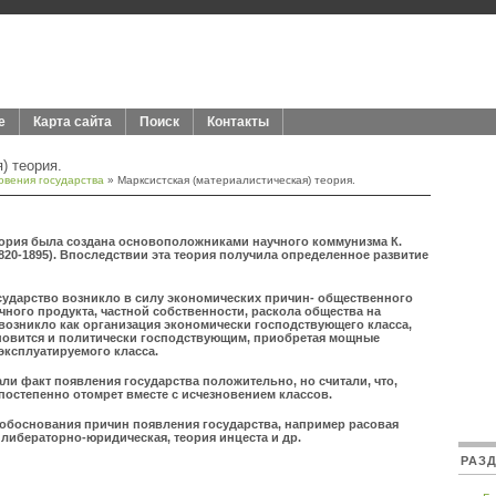
е
Карта сайта
Поиск
Контакты
) теория.
овения государства
» Марксистская (материалистическая) теория.
еория была создана основоположниками научного коммунизма К.
1820-1895). Впоследствии эта теория получила определенное развитие
сударство возникло в силу экономических причин- общественного
чного продукта, частной собственности, раскола общества на
возникло как организация экономически господствующего класса,
новится и политически господствующим, приобретая мощные
эксплуатируемого класса.
и факт появления государства положительно, но считали, что,
остепенно отомрет вместе с исчезновением классов.
 обоснования причин появления государства, например расовая
 либераторно-юридическая, теория инцеста и др.
РАЗ