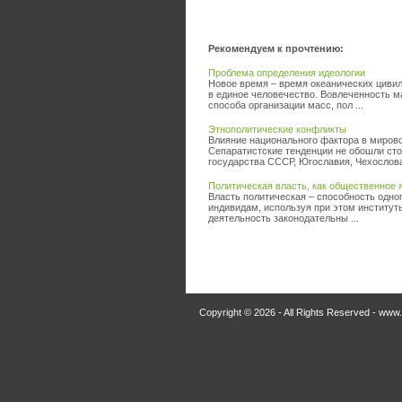
Рекомендуем к прочтению:
Проблема определения идеологии
Новое время – время океанических цив
в единое человечество. Вовлеченность м
способа организации масс, пол ...
Этнополитические конфликты
Влияние национального фактора в мирово
Сепаратистские тенденции не обошли сто
государства СССР, Югославия, Чехословак
Политическая власть, как общественное 
Власть политическая – способность одно
индивидам, используя при этом институт
деятельность законодательны ...
Copyright © 2026 - All Rights Reserved - www.p