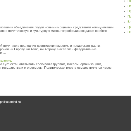
Гл
По
Пр
По
Вл
Гр
илизаций и объединения людей новыми мощными средствами коммуникации
асс в политическую и культурную жизнь потребовала создания особого
По
й политике в последние десятилетия выросло и продолжает расти.
роной ни Европу, ни Азию, ни Африку. Распались федеративные
 ...
явление.
го субъекта навязывать свою волю группам, массам, организациям,
ы государства и его ресурсы. Политическая власть осуществляется через
oliticalmind.ru