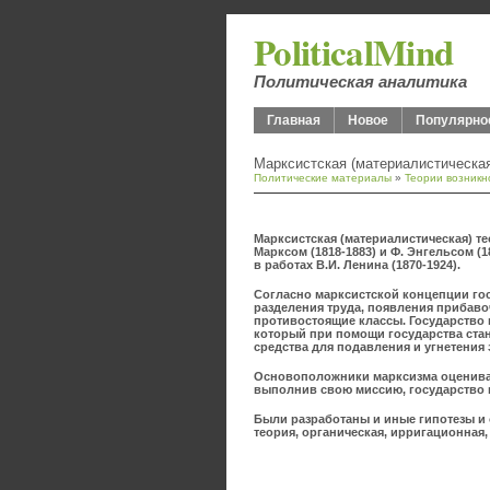
PoliticalMind
Политическая аналитика
Главная
Новое
Популярно
Марксистская (материалистическая
Политические материалы
»
Теории возникн
Марксистская (материалистическая) т
Марксом (1818-1883) и Ф. Энгельсом (
в работах В.И. Ленина (1870-1924).
Согласно марксистской концепции го
разделения труда, появления прибаво
противостоящие классы. Государство 
который при помощи государства ста
средства для подавления и угнетения 
Основоположники марксизма оценивал
выполнив свою миссию, государство п
Были разработаны и иные гипотезы и
теория, органическая, ирригационная,