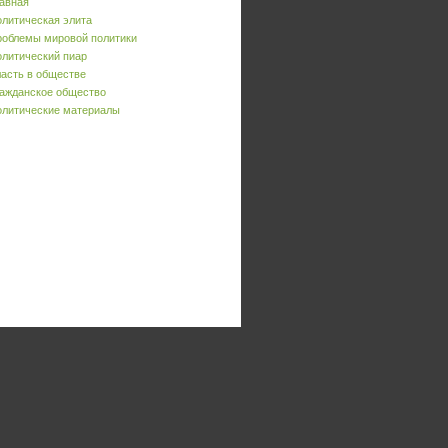
авная
литическая элита
облемы мировой политики
литический пиар
асть в обществе
ажданское общество
литические материалы