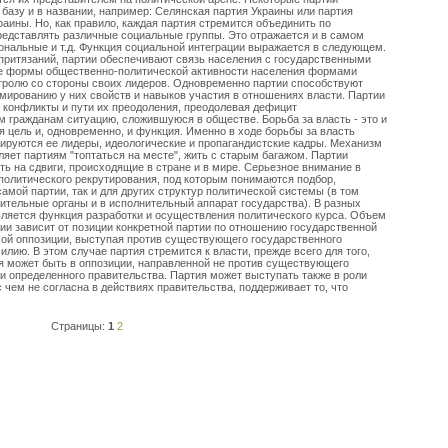
базу и в названии, например: Селянская партия Украины или партия
ины. Но, как правило, каждая партия стремится объединить по
редставлять различные социальные группы. Это отражается и в самом
иональные и т.д. Функция социальной интеграции выражается в следующем.
 притязаний, партии обеспечивают связь населения с государственными
ые формы общественно-политической активности населения формами
ролю со стороны своих лидеров. Одновременно партии способствуют
мированию у них свойств и навыков участия в отношениях власти. Партии
конфликты и пути их преодоления, преодолевая дефицит
 гражданам ситуацию, сложившуюся в обществе. Борьба за власть - это и
ая цель и, одновременно, и функция. Именно в ходе борьбы за власть
ируются ее лидеры, идеологические и пропагандистские кадры. Механизм
яет партиям "топтаться на месте", жить с старым багажом. Партии
ть на сдвиги, происходящие в стране и в мире. Серьезное внимание в
политического рекрутирования, под которым понимаются подбор,
самой партии, так и для других структур политической системы (в том
ительные органы и в исполнительный аппарат государства). В разных
ляется функция разработки и осуществления политического курса. Объем
и зависит от позиции конкретной партии по отношению государственной
мой оппозиции, выступая против существующего государственного
илию. В этом случае партия стремится к власти, прежде всего для того,
я может быть в оппозиции, направленной не против существующего
ки определенного правительства. Партия может выступать также в роли
с чем не согласна в действиях правительства, поддерживает то, что
Страницы:
1
2