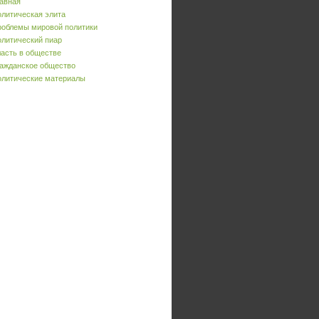
авная
литическая элита
облемы мировой политики
литический пиар
асть в обществе
ажданское общество
литические материалы