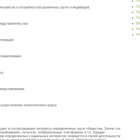
Гл
По
интересов и потребностей различных групп и индивидов
Пр
По
Вл
редставительства
Гр
По
теграции
социализации
ть
рекрутирование
осуществление политического курса
щают и согласовывают интересы определенных групп общества. Затем эти
ребованиях, лозунгах, избирательных платформах и т.п. Каждая
ем определенных социальных интересов, опирается в своей деятельности
тся их представителем на политической арене. Некоторые партии