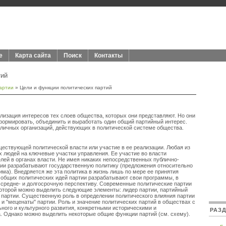
е
Карта сайта
Поиск
Контакты
тий
артии
» Цели и функции политических партий
лизация интересов тех слоев общества, которых они представляют. Но они
сформировать, объединить и выработать один общий партийный интерес.
зличных организаций, действующих в политической системе общества.
ществующей политической власти или участие в ее реализации. Любая из
их людей на ключевые участки управления. Ее участие во власти
лей в органах власти. Не имея никаких непосредственных публично-
тии разрабатывают государственную политику (предложения относительно
има). Внедряется же эта политика в жизнь лишь по мере ее принятия
 общих политических идей партии разрабатывают свои программы, в
, средне- и долгосрочную перспективу. Современные политические партии
которой можно выделить следующие элементы: лидер партии, партийный
ы партии. Существенную роль в определении политического влияния партии
" и "меценаты" партии. Роль и значение политических партий в обществах с
ного и культурного развития, конкретными историческими и
РАЗ
. Однако можно выделить некоторые общие функции партий (см. схему).