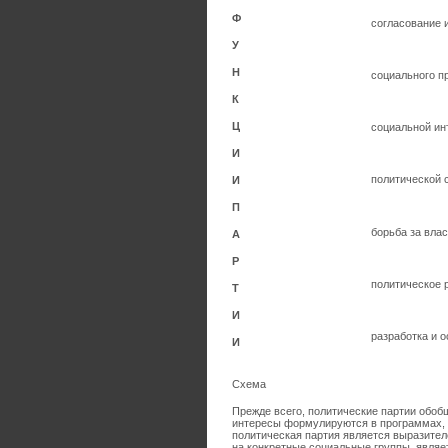
Ф
согласование 
У
Н
социального п
К
Ц
социальной ин
И
политической 
И
П
борьба за влас
А
Р
политическое 
Т
И
разработка и 
И
Схема
Прежде всего, политические партии обоб
интересы формулируются в программах, т
политическая партия является выразител
на конкретные социальные группы, являе