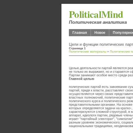
PoliticalMind
Политическая аналитика
Главная
Новое
Популярно
Цели и функции политических пар
Страница 1
Политические материалы
»
Политические п
Целью деятельности партий является реа
не только их выражают, но и стараются 
Партии занимают особое место среди ра
Главной целью
политических партий есть завоевание су
партий, придя к власти, расставляет сво
осуществляется через своих представите
властных полномочий, политические пар
политического курса и политического реж
представительными органами. На основе
которых определяются задачи на кратко-
характеризуются сложной структурой, в 
аппарат, идеологи партии, рядовые член
играет "партийный электорат", "симпатии
разным уровнем экономического, социаль
национальными традициями, неодинакова