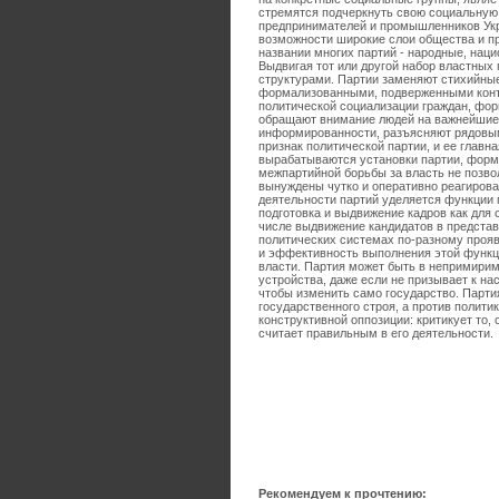
стремятся подчеркнуть свою социальную 
предпринимателей и промышленников Укра
возможности широкие слои общества и п
названии многих партий - народные, нац
Выдвигая тот или другой набор властных
структурами. Партии заменяют стихийн
формализованными, подверженными конт
политической социализации граждан, фор
обращают внимание людей на важнейшие 
информированности, разъясняют рядовым
признак политической партии, и ее главн
вырабатываются установки партии, форм
межпартийной борьбы за власть не позвол
вынуждены чутко и оперативно реагирова
деятельности партий уделяется функции 
подготовка и выдвижение кадров как для 
числе выдвижение кандидатов в представ
политических системах по-разному прояв
и эффективность выполнения этой функци
власти. Партия может быть в непримири
устройства, даже если не призывает к нас
чтобы изменить само государство. Парти
государственного строя, а против полити
конструктивной оппозиции: критикует то, 
считает правильным в его деятельности.
Рекомендуем к прочтению: