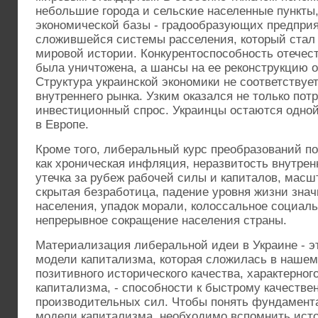
небольшие города и сельские населенные пункты
экономической базы - градообразующих предприя
сложившейся системы расселения, который стал
мировой истории. Конкурентоспособность отече
была уничтожена, а шансы на ее реконструкцию 
Структура украинской экономики не соответствуе
внутреннего рынка. Узким оказался не только пот
инвестиционный спрос. Украинцы остаются одно
в Европе.
Кроме того, либеральный курс преобразований п
как хроническая инфляция, неразвитость внутренн
утечка за рубеж рабочей силы и капиталов, масш
скрытая безработица, падение уровня жизни знач
населения, упадок морали, колоссальное социаль
непрерывное сокращение населения страны.
Материализация либеральной идеи в Украине - э
модели капитализма, которая сложилась в нашем
позитивного исторического качества, характерно
капитализма, - способности к быстрому качеств
производительных сил. Чтобы понять фундамент
модели капитализма, необходимо вспомнить исто