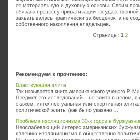
ее материальную и духовную основы. Своим про
обязана процессу приватизации государственной 
захватывалась практически за бесценок, а не соз
собственного накопления владельцев.
Страницы:
1
2
Рекомендуем к прочтению:
Властвующая элита
Так называется книга американского учёного Р. Ми
Предмет его исследований – не элита в целом, в 
скажем, интеллектуальная или спортивная элита,
политической элиты (как было указано ...
Проблема изоляционизма 30-х годов в буржуазн
Неослабевающий интерес американских буржуаз
явлению изоляционизма в общественно-политич
Штатов в годы подготовки и развязывания второ