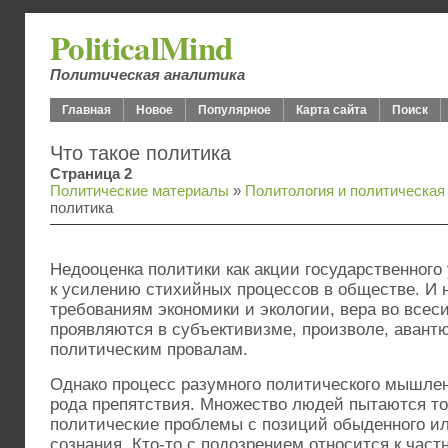
PoliticalMind
Политическая аналитика
Главная
Новое
Популярное
Карта сайта
Поиск
Что такое политика
Страница 2
Политические материалы
»
Политология и политическа
политика
Недооценка политики как акции государственного
к усилению стихийных процессов в обществе. И н
требованиям экономики и экологии, вера во всес
проявляются в субъективизме, произволе, авантю
политическим провалам.
Однако процесс разумного политического мышлен
рода препятствия. Множество людей пытаются то
политические проблемы с позиций обыденного ил
сознания. Кто-то с подозрением относится к част