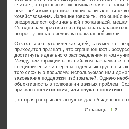
считает, что рыночная экономика является злом.
неистребимым противостояние капиталистическог
хозяйствования. Излишне говорить, что ошибочн
внедрявшиеся официальной пропагандой, мешали
Сегодня нам приходится отбрасывать уравнитель
попросту лишала человека нормальной жизни.
Отказаться от утопических идей, разумеется, неп
приходится признать, что ограниченность ресурсо
достигнуть идеального распределения и коммуни
Между тем фракции в российском парламенте, п
специфические интересы отдельных групп, пытают
того сложную проблему. Используемая ими демаг
завоевание поддержки избирателей. Однако необ
объективность в толковании важных проблем. Со
призвана
политология, или наука о политике
, которая раскрывает ловушки для обыденного со
Страницы:
1
2