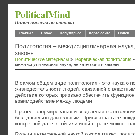
PoliticalMind
Политическая аналитика
Главная
Новое
Популярное
Карта сайта
Поиск
Политология – междисциплинарная наука,
законы.
Политические материалы
»
Теоретическая политология
»
междисциплинарная наука, ее категории и законы.
В самом общем виде политология - это наука о п
жизнедеятельности людей, связанной с властны
действие которых призвано обеспечить функцион
взаимодействие между людьми.
Процесс формирования и выделения политологии
был довольно длительным. Привязывать ее рожде
конкретной дате в той или иной стране можно тол
Будучи интегральной наукой о «политике», полит