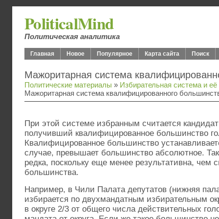
PoliticalMind
Политическая аналитика
Главная
Новое
Популярное
Карта сайта
Поиск
Мажоритарная система квалифицированн
Политические материалы
»
Избирательная система и её
Мажоритарная система квалифицированного большинст
При этой системе избранным считается кандидат 
получивший квалифицированное большинство го
Квалифицированное большинство устанавливаетс
случае, превышает большинство абсолютное. Та
редка, поскольку еще менее результативна, чем 
большинства.
Например, в Чили Палата депутатов (нижняя пал
избирается по двухмандатным избирательным ок
в округе 2/3 от общего числа действительных гол
мандата от округа. Если же такое большинство не