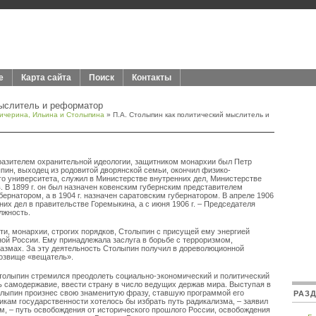
е
Карта сайта
Поиск
Контакты
мыслитель и реформатор
ичерина, Ильина и Столыпина
» П.А. Столыпин как политический мыслитель и
азителем охранительной идеологии, защитником монархии был Петр
пин, выходец из родовитой дворянской семьи, окончил физико-
о университета, служил в Министерстве внутренних дел, Министерстве
 В 1899 г. он был назначен ковенским губернским представителем
убернатором, а в 1904 г. назначен саратовским губернатором. В апреле 1906
них дел в правительстве Горемыкина, а с июня 1906 г. – Председателя
лжность.
ти, монархии, строгих порядков, Столыпин с присущей ему энергией
ной России. Ему принадлежала заслуга в борьбе с терроризмом,
азмах. За эту деятельность Столыпин получил в дореволюционной
розвище «вещатель».
олыпин стремился преодолеть социально-экономический и политический
ть самодержавие, ввести страну в число ведущих держав мира. Выступая в
толыпин произнес свою знаменитую фразу, ставшую программой его
РАЗ
кам государственности хотелось бы избрать путь радикализма, – заявил
, – путь освобождения от исторического прошлого России, освобождения