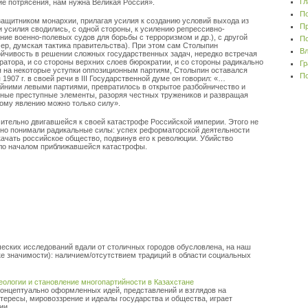
Гл
ие потрясения, нам нужна Великая Россия».
По
ащитником монархии, прилагая усилия к созданию условий выхода из
Пр
и усилия сводились, с одной стороны, к усилению репрессивно-
ие военно-полевых судов для борьбы с терроризмом и др.), с другой
По
мер, думская тактика правительства). При этом сам Столыпин
Вл
ойчивость в решении сложных государственных задач, нередко встречая
ратора, и со стороны верхних слоев бюрократии, и со стороны радикально
Гр
я на некоторые уступки оппозиционным партиям, Столыпин оставался
По
1907 г. в своей речи в III Государственной думе он говорил: «…
йними левыми партиями, превратилось в открытое разбойничество и
ные преступные элементы, разоряя честных тружеников и развращая
ому явлению можно только силу».
ительно двигавшейся к своей катастрофе Российской империи. Этого не
сно понимали радикальные силы: успех реформаторской деятельности
качать российское общество, подвинув его к революции. Убийство
тало началом приближавшейся катастрофы.
еских исследований вдали от столичных городов обусловлена, на наш
е значимости): наличием/отсутствием традиций в области социальных
ологии и становление многопартийности в Казахстане
концептуально оформленных идей, представлений и взглядов на
нтересы, мировоззрение и идеалы государства и общества, играет
и ...