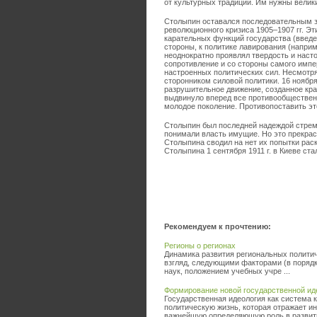
от культурных традиций. Им нужны велик
Столыпин оставался последовательным з
революционного кризиса 1905–1907 гг. Эт
карательных функций государства (введен
стороны, к политике лавирования (напри
неоднократно проявлял твердость и наст
сопротивление и со стороны самого импе
настроенных политических сил. Несмотр
сторонником силовой политики. 16 ноября 
разрушительное движение, созданное кра
выдвинуло вперед все противообществен
молодое поколение. Противопоставить эт
Столыпин был последней надеждой стрем
понимали власть имущие. Но это прекра
Столыпина сводил на нет их попытки рас
Столыпина 1 сентября 1911 г. в Киеве с
Рекомендуем к прочтению:
Регионы о регионах
Динамика развития региональных политич
взгляд, следующими факторами (в порядк
наук, положением учебных учре ...
Формирование новой государственной иде
Государственная идеология как система 
политическую жизнь, которая отражает и
важнейшую определяющую роль в развити