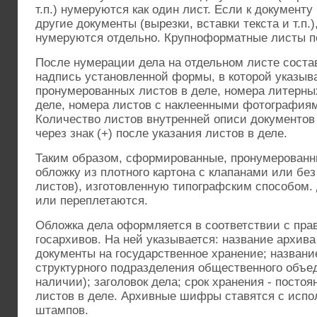
т.п.) нумеруются как один лист. Если к документ
другие документы (вырезки, вставки текста и т.п.
нуме­руются отдельно. Крупноформатные листы п
После нумерации дела на отдельном листе соста
надпись установленной формы, в которой указыва
пронумерованных листов в деле, номера литерны
деле, номера листов с наклеенными фотография
Количество листов внутренней описи документов 
через знак (+) после указания листов в деле.
Таким образом, сформированные, пронумерован
обложку из плотного картона с клапанами или без
листов), изготовленную типографским способом
или переплетаются.
Обложка дела оформляется в соответствии с пр
госархивов. На ней указывается: название архива
документы на государственное хранение; названи
структурного подразделения общественного объед
наличии); заголовок дела; срок хранения - постоя
листов в деле. Архивные шифры ставятся с испо
штампов.