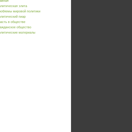
авная
литическая элита
облемы мировой политики
литический пиар
асть в обществе
ажданское общество
литические материалы