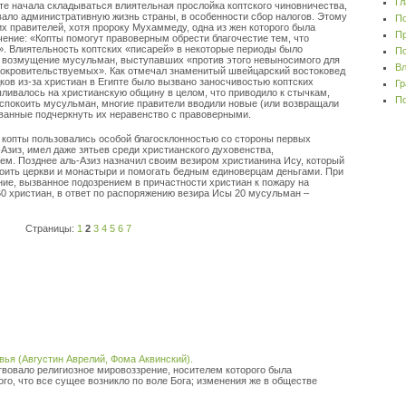
Гл
те начала складываться влиятельная прослойка коптского чиновничества,
вало административную жизнь страны, в особенности сбор налогов. Этому
По
 правителей, хотя пророку Мухаммеду, одна из жен которого была
Пр
ение: «Копты помогут правоверным обрести благочестие тем, что
». Влиятельность коптских «писарей» в некоторые периоды было
По
 возмущение мусульман, выступавших «против этого невыносимого для
Вл
покровительствуемых». Как отмечал знаменитый швейцарский востоковед
ков из-за христиан в Египте было вызвано заносчивостью коптских
Гр
ливалось на христианскую общину в целом, что приводило к стычкам,
По
спокоить мусульман, многие правители вводили новые (или возвращали
званные подчеркнуть их неравенство с правоверными.
 копты пользовались особой благосклонностью со стороны первых
-Азиз, имел даже зятьев среди христианского духовенства,
м. Позднее аль-Азиз назначил своим везиром христианина Ису, который
роить церкви и монастыри и помогать бедным единоверцам деньгами. При
ие, вызванное подозрением в причастности христиан к пожару на
60 христиан, в ответ по распоряжению везира Исы 20 мусульман –
Страницы:
1
2
3
4
5
6
7
ья (Августин Аврелий, Фома Аквинский).
дствовало религиозное мировоззрение, носителем которого была
ого, что все сущее возникло по воле Бога; изменения же в обществе