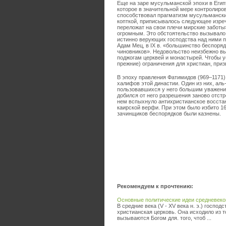
Еще на заре мусульманской эпохи в Егип
которое в значительной мере контролиро
способствовал прагматизм мусульманских
копткой, приписывалось следующее изреч
переложат на свои плечи мирские заботы
огромным. Это обстоятельство вызывало
истинно верующих господства над ними 
Адам Мец, в IX в. «большинство беспоряд
чиновников». Недовольство неизбежно вы
поджогам церквей и монастырей. Чтобы у
прежние) ограничения для христиан, при
В эпоху правления Фатимидов (969–1171)
халифов этой династии. Один из них, аль
пользовавшихся у него большим уважение
добился от него разрешения заново отст
нем вспыхнуло антихристианское восстан
каирской верфи. При этом было избито 1
зачинщиков беспорядков были казнены.
Рекомендуем к прочтению:
Основные политические идеи средневеков
В средние века (V - XV века н. э.) госпо
христианская церковь. Она исходило из т
вызываются Богом для. того, чтоб ...