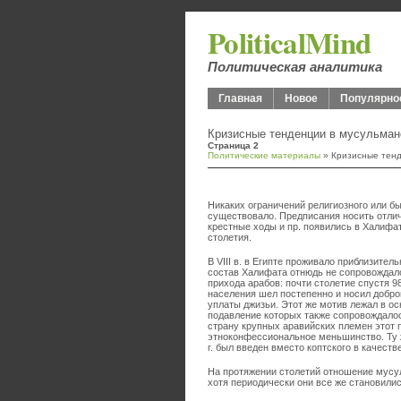
PoliticalMind
Политическая аналитика
Главная
Новое
Популярно
Кризисные тенденции в мусульманс
Страница 2
Политические материалы
» Кризисные тенде
Никаких ограничений религиозного или б
существовало. Предписания носить отлич
крестные ходы и пр. появились в Халифате
столетия.
В VIII в. в Египте проживало приблизите
состав Халифата отнюдь не сопровождал
прихода арабов: почти столетие спустя 
населения шел постепенно и носил добро
уплаты джизьи. Этот же мотив лежал в осн
подавление которых также сопровождалос
страну крупных аравийских племен этот 
этноконфессиональное меньшинство. Ту ж
г. был введен вместо коптского в качест
На протяжении столетий отношение мусу
хотя периодически они все же становилис