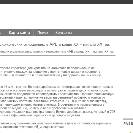
е
Карта сайта
Поиск
Контакты
ко-коптских отношениях в АРЕ в конце XX – начало XXI вв.
нции в мусульманско-коптских отношениях в АРЕ в конце XX – начало XXI вв.
ытового характера для христиан в Халифате первоначально не
ительную одежду, запрещение строить новые церкви и проводить
 лишь в начале VIII в., а окончательно утвердились лишь к концу
льно 15 млн. коптов. Вопреки арабским историографам, включение страны в
ось их массовым переходом в ислам уже в первые десятилетия после
98% египтян продолжали исповедовать христианство. Процесс исламизации
вольный характер: принятие веры завоевателей избавляло коптов от
ове частых коптских восстаний (только в 739–831 гг. их было шесть),
ь переходом многих коптов в ислам. В сочетании с переселением в
процесс медленно, но верно вел к превращению коптов в
е роль играло и распространение в Египте арабского языка, который в 706
ве языка официальной переписки и делопроизводства.
льман и мусульманских властей к коптам в целом оставалось терпимым,
РАЗ
ь жертвами притеснений, иногда жестоких.