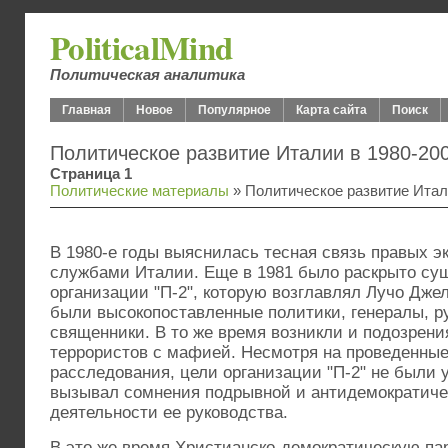
PoliticalMind
Политическая аналитика
Главная
Новое
Популярное
Карта сайта
Поиск
Политическое развитие Италии в 1980-20
Страница 1
Политические материалы
» Политическое развитие Итал
В 1980-е годы выяснилась тесная связь правых э
службами Италии. Еще в 1981 было раскрыто су
организации "П-2", которую возглавлял Лучо Дже
были высокопоставленные политики, генералы, р
священники. В то же время возникли и подозрени
террористов с мафией. Несмотря на проведенны
расследования, цели организации "П-2" не были 
вызывал сомнения подрывной и антидемократиче
деятельности ее руководства.
В это же время Христианско-демократическую па