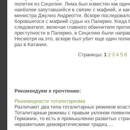
политик из Сицилии. Лима был известен как один
наиболее запутавшийся в связях с мафией, и как
министра Джулио Андреотти. Вскоре последовало
боровшегося с мафией судьи из Палермо. Когда
следователя, включая главного обвинителя проти
преступности в Палермо, в Сицилию были направ
Несмотря на это, вскоре был убит еще один поли
раз в Катании.
Страницы:
1
2
3
4
5
6
Рекомендуем к прочтению:
Разновидности тоталитаризма
Различают два типа тоталитарных режимов власт
Тоталитарные режимы с правым уклоном появили
Германии, то есть в промышленно развитых стран
неразвитыми демократическими традиц ...