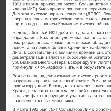
1991 в партии произошел раскол. Большинством г
членов ИКП) было принято решение о переимено
Демократическую партию левых сил (ДПЛС). Ле
сохранить свою историческую связь с марксизмо
партию под названием Коммунистическое обновл
Надежды бывшей ИКП добиться достаточного пол
оправдались. Коалиция, удерживавшая власть в т
быстро распалась. Новые политические объедине
левом, а на правом фланге. Среди них наиболее
Лига. В соответствии с веяниями времени она от
децентрализации власти и обособления богатого
урбанизированного Севера. Вскоре другие "лиги" 
примкнули к Ломбардской Лиге, и в результате б
Вскоре после падения коммунистических режимов
разразился правительственный кризис. Выяснил
факты коррупции. В скандалах оказался замеша
Кракси, неоднократно возглавлявший правительс
всплыли факты коррупции и участия в деятельн
правительственных чиновников.
В марте 1992 был убит Сальваторе Лима, христи