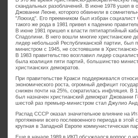
скандальных разоблачений. В июне 1978 ушел в о
Джованни Леоне, которого обвинили в сомнитель
"Локхид". Его преемником был избран социалист
такого же рода в 1981 привел к падению правите
В июне 1981 пришел к власти пятипартийный каби
Спадолини. В него вошли многие христианские д
лидер небольшой Республиканской партии, был 
министром с 1945, не состоявшим в Христианско
В 1983 правительство возглавил лидер социалист
была коалиция пяти партий, большинство минист
христианских демократов.
При правительстве Кракси поддерживался относ
экономического роста, огромный дефицит госуда
снижен почти на 25%, сократилась инфляция. В 
был назначен христианский демократ Джованни Г
шестой раз премьер-министром стал Джулио Анд
Распад СССР оказал значительное влияние на Ита
протяжении всего послевоенного периода в этой 
крупная в Западной Европе коммунистическая пар
Еще в начале 1989 в ИКП обсуждался вопрос о но