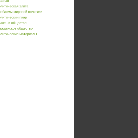
авная
литическая элита
облемы мировой политики
литический пиар
асть в обществе
ажданское общество
литические материалы