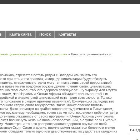
е
Карта сайта
Поиск
Контакты
льной цивилизационной войны Хантингтона
» Цивилизационная война и
озможно, стремятся встать рядом с Западом или занять его
сто принять и эти правила, и мир, где цивилизации будут обладать
пример, стержневые страны могут считать лишь своей прерогативой
 в праве иметь подобное оружие другим членам своих цивилизаций.
тению “полномасштабного ядерного потенциала”, Зульфикар Али Бхутто
ы знаем, что Израиль и Южная Африка обладают полномасштабным
врейской и индуистской цивилизаций есть такие возможности. Только
то положение в скором времени изменится”. Конкуренция за лидерство
твенного стержневого государства, также может способствовать
ием. Даже несмотря на крайне тесное сотрудничество с Пакистаном,
ное оружие ему необходимо; точно так же по отношению к себе считает и
 Аргентина отказались от своих программ, и Южная Африка уничтожила
может возникнуть желание вновь обзавестись им, в случае если Нигерия
у. Несмотря на то, что распространение ядерного оружия со всей
азывал Скотт Саган и другие, вполне может оказаться более или менее
РАЗ
ием обладают только одно или два стержневых государства в каждой из