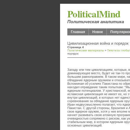
PoliticalMind
Политическая аналитика
Главная
Новое
Популярно
Цивилизационная война и порядок
Страница 4
Политические материалы
»
Гипотеза глоба
порядок
Западу или тем цивилизациям, которые, в
доминирующее место, будет не так-то про
большим равноправием. В таком мире, на
обладание ядерным оружием и отказывать
Вспоминая об усилиях Пакистана по обре
находил оправдание таким попыткам: “М
ядерным потенциалом. У христианской, е
исламская цивилизация не имеет ее, но э
внутри цивилизаций, в которых нет единс
соревнованию за обладание ядерным оруж
Иран недвусмысленно полагает, что ядер
Пакистан. С другой стороны, Бразилия и
свое ядерное оружие, хотя у нее вполне 
начнет развивать свою атомную программ
очевидностью сопряжено с риском, как ук
стабильным мир, в котором ядерным оруж
основных цивилизаций.