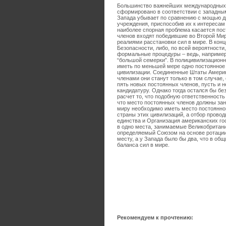
Большинство важнейших международных о
сформировано в соответствии с западным
Запада убывает по сравнению с мощью др
учреждения, приспособив их к интересам 
наиболее спорная проблема касается пос
членов входят победившие во Второй Мир
реалиями расстановки сил в мире. В кон
Безопасности, либо, по всей вероятности
формальные процедуры – ведь, например
“большой семерки”. В полицивилизационн
иметь по меньшей мере одно постоянное 
цивилизации. Соединенные Штаты Америк
членами они станут только в том случае,
пять новых постоянных членов, пусть и 
кандидатуру. Однако тогда остался бы б
расчет то, что подобную ответственность
что место постоянных членов должны зан
миру необходимо иметь место постоянног
страны этих цивилизаций, а отбор прово
единства и Организация американских г
в одно места, занимаемые Великобритани
определяемый Союзом на основе ротации
месту, а у Запада было бы два, что в об
баланса сил в мире.
Рекомендуем к прочтению: