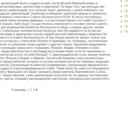
Гл
рганизаций было создано вскоре после Второй Мировой войны и
По
и интересами, ценностями и практикой. По мере того, как могущество
угих цивилизаций, все сильнее будет давление с целью изменить эти
Пр
других цивилизаций. Наиболее очевидная, наиболее важная и, вероятно,
По
тоянного членства в Совете Безопасности ООН. В число постоянных
овой войне великие державы, и в настоящее время это слабо связано с
Вл
це концов, либо будут осуществлены изменения в составе членов Совета
Гр
, для разрешения вопросов безопасности будут созданы другие, менее
, глобальные экономические вопросы уже обсуждаются на встречах
По
ом мире в идеальном случае каждой крупной цивилизации следовало бы
место в Совете Безопасности. В настоящее время их имеют только три
и согласны с членством Японии и Германии, но, очевидно, постоянными
 если это решение также одобрят и другие страны. Бразилия предложила
не имеющих права вето: Германию, Японию, Индию, Нигерию и свою
ез представительства 1 миллиард мусульман мира, если не принимать в
 могла бы взять на себя Нигерия. С цивилизационной точки зрения понятно,
ять Япония и Индия, а Африке, Латинской Америке и мусульманскому
о представителя, которое на основе ротации могли бы занимать ведущие
дили бы Организация исламской конференции, Организация африканского
осударств (при воздержавшихся США). Также было бы уместно объединить
ей и Францией, его будет занимать представитель Европейского Союза,
. Таким образом, семь цивилизаций получили бы по одному постоянному
щих чертах отражает распределение населения, материальных ценностей и
Страницы:
1
2
3
4