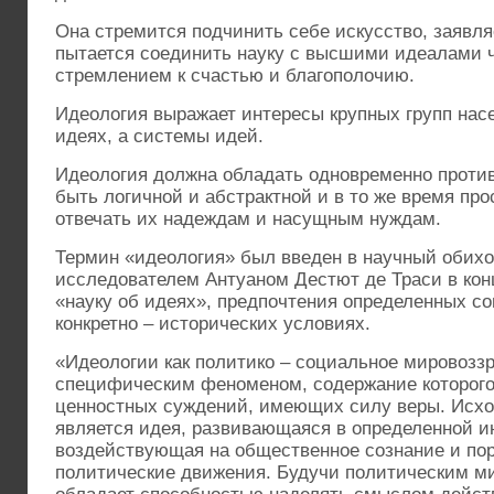
Она стремится подчинить себе искусство, заявля
пытается соединить науку с высшими идеалами ч
стремлением к счастью и благополочию.
Идеология выражает интересы крупных групп насе
идеях, а системы идей.
Идеология должна обладать одновременно проти
быть логичной и абстрактной и в то же время про
отвечать их надеждам и насущным нуждам.
Термин «идеология» был введен в научный обих
исследователем Антуаном Дестют де Траси в конц
«науку об идеях», предпочтения определенных со
конкретно – исторических условиях.
«Идеологии как политико – социальное мировозз
специфическим феноменом, содержание которого
ценностных суждений, имеющих силу веры. Исхо
является идея, развивающаяся в определенной и
воздействующая на общественное сознание и п
политические движения. Будучи политическим м