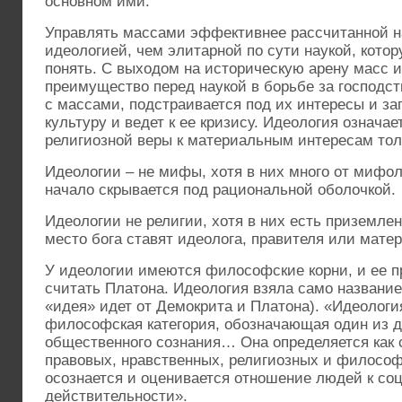
основном ими.
Управлять массами эффективнее рассчитанной н
идеологией, чем элитарной по сути наукой, кото
понять. С выходом на историческую арену масс 
преимущество перед наукой в борьбе за господст
с массами, подстраивается под их интересы и за
культуру и ведет к ее кризису. Идеология означае
религиозной веры к материальным интересам тол
Идеологии – не мифы, хотя в них много от мифол
начало скрывается под рациональной оболочкой.
Идеологии не религии, хотя в них есть приземлен
место бога ставят идеолога, правителя или мате
У идеологии имеются философские корни, и ее 
считать Платона. Идеология взяла само названи
«идея» идет от Демокрита и Платона). «Идеологи
философская категория, обозначающая один из д
общественного сознания… Она определяется как 
правовых, нравственных, религиозных и философс
осознается и оценивается отношение людей к со
действительности».