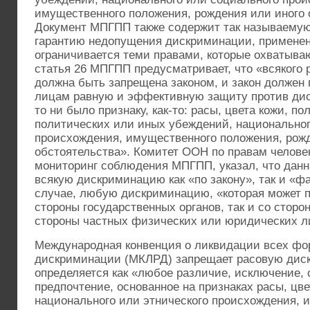
имущественного положения, рождения или иного 
Документ МПГПП также содержит так называему
гарантию недопущения дискриминации, применен
ограничивается теми правами, которые охватываю
статья 26 МПГПП предусматривает, что «всякого
должна быть запрещена законом, и закон должен 
лицам равную и эффективную защиту против дис
то ни было признаку, как-то: расы, цвета кожи, пол
политических или иных убеждений, национальног
происхождения, имущественного положения, рож
обстоятельства». Комитет ООН по правам человек
мониторинг соблюдения МПГПП, указал, что данн
всякую дискриминацию как «по закону», так и «ф
случае, любую дискриминацию, «которая может п
стороны государственных органов, так и со стор
стороны частных физических или юридических л
Международная конвенция о ликвидации всех фо
дискриминации (МКЛРД) запрещает расовую дис
определяется как «любое различие, исключение, 
предпочтение, основанное на признаках расы, цве
национального или этнического происхождения,