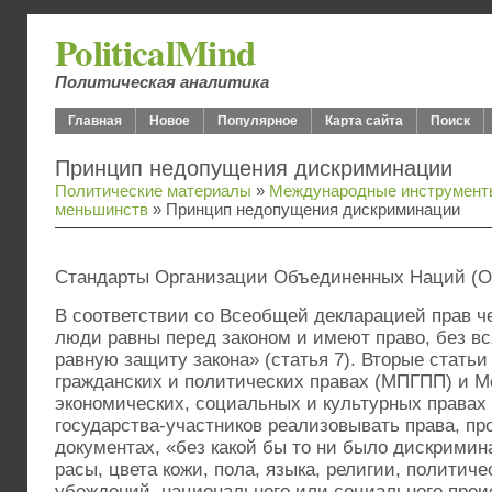
PoliticalMind
Политическая аналитика
Главная
Новое
Популярное
Карта сайта
Поиск
Принцип недопущения дискриминации
Политические материалы
»
Международные инструмент
меньшинств
» Принцип недопущения дискриминации
Стандарты Организации Объединенных Наций (
В соответствии со Всеобщей декларацией прав ч
люди равны перед законом и имеют право, без вс
равную защиту закона» (статья 7). Вторые статьи
гражданских и политических правах (МПГПП) и М
экономических, социальных и культурных права
государства-участников реализовывать права, пр
документах, «без какой бы то ни было дискримин
расы, цвета кожи, пола, языка, религии, политич
убеждений, национального или социального прои