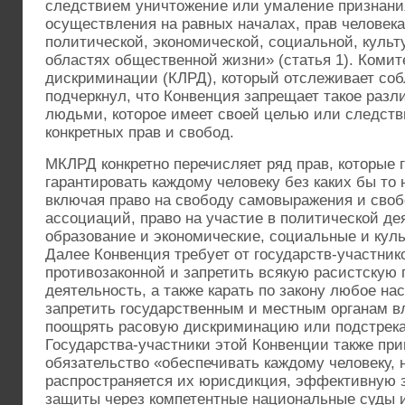
следствием уничтожение или умаление признани
осуществления на равных началах, прав человека
политической, экономической, социальной, куль
областях общественной жизни» (статья 1). Комит
дискриминации (КЛРД), который отслеживает со
подчеркнул, что Конвенция запрещает такое разл
людьми, которое имеет своей целью или следст
конкретных прав и свобод.
МКЛРД конкретно перечисляет ряд прав, которые 
гарантировать каждому человеку без каких бы то
включая право на свободу самовыражения и своб
ассоциаций, право на участие в политической де
образование и экономические, социальные и культ
Далее Конвенция требует от государств-участник
противозаконной и запретить всякую расистскую
деятельность, а также карать по закону любое на
запретить государственным и местным органам в
поощрять расовую дискриминацию или подстрекать
Государства-участники этой Конвенции также пр
обязательство «обеспечивать каждому человеку, н
распространяется их юрисдикция, эффективную 
защиты через компетентные национальные суды и