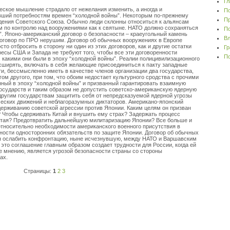
Гл
ское мышление страдало от нежелания изменить, а иногда и
По
авший потребностям времен “холодной войны”. Некоторым по-прежнему
Пр
дения Советского Союза. Обычно люди склонны относиться к альянсам
м по контролю над вооружениями как к святыне. НАТО должно сохраняться
По
”. Японо-американский договор о безопасности – краеугольный камень
Вл
Договор по ПРО нерушим. Договор об обычных вооружениях в Европе
то отбросить в сторону ни один из этих договоров, как и другие остатки
Гр
ресы США и Запада не требуют того, чтобы все эти договоренности
По
 какими они были в эпоху “холодной войны”. Реалии полицивилизационного
сширять, включать в себя желающие присоединиться к пакту западные
ути, бессмысленно иметь в качестве членов организации два государства,
ом другого, при том, что обоим недостает культурного сродства с прочими
нный в эпоху “холодной войны” и призванный гарантировать взаимную
государств и таким образом не допустить советско-американскую ядерную
ругим государствам защитить себя от непредсказуемой ядерной угрозы
ческих движений и неблагоразумных диктаторов. Американо-японский
держиванию советской агрессии против Японии. Каким целям он призван
? Чтобы сдерживать Китай и внушить ему страх? Задержать процесс
итая? Предотвратить дальнейшую милитаризацию Японии? Все больше и
относительно необходимости американского военного присутствия в
зности односторонних обязательств по защите Японии. Договор об обычных
н ослабить конфронтацию, ныне исчезнувшую, между НАТО и Варшавским
это соглашение главным образом создает трудности для России, когда ей
ее мнению, является угрозой безопасности страны со стороны
ах.
Страницы:
1
2
3