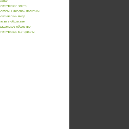
авная
литическая элита
облемы мировой политики
литический пиар
асть в обществе
ажданское общество
литические материалы