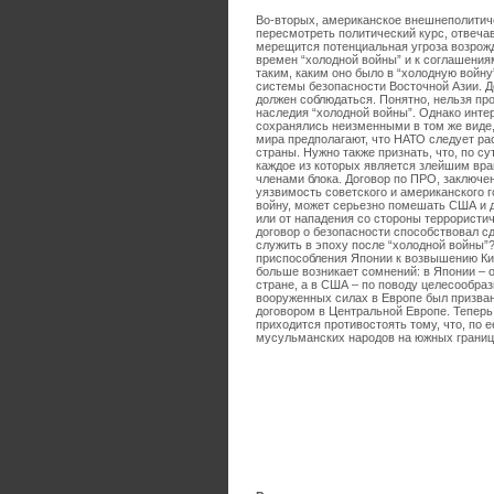
Во-вторых, американское внешнеполитиче
пересмотреть политический курс, отвеч
мерещится потенциальная угроза возрож
времен “холодной войны” и к соглашения
таким, каким оно было в “холодную войну
системы безопасности Восточной Азии. 
должен соблюдаться. Понятно, нельзя прос
наследия “холодной войны”. Однако инте
сохранялись неизменными в том же виде,
мира предполагают, что НАТО следует ра
страны. Нужно также признать, что, по с
каждое из которых является злейшим враг
членами блока. Договор по ПРО, заключе
уязвимость советского и американского 
войну, может серьезно помешать США и д
или от нападения со стороны террористи
договор о безопасности способствовал с
служить в эпоху после “холодной войны”
приспособления Японии к возвышению К
больше возникает сомнений: в Японии – 
стране, а в США – по поводу целесообра
вооруженных силах в Европе был призва
договором в Центральной Европе. Теперь 
приходится противостоять тому, что, по 
мусульманских народов на южных границ