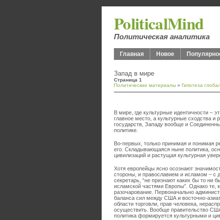
PoliticalMind
Политическая аналитика
Главная
Новое
Популярно
Запад в мире
Страница 1
Политические материалы
»
Гипотеза глоба
В мире, где культурные идентичности – 
главное место, а культурные сходства и
государств, Западу вообще и Соединенны
политике.
Во-первых, только принимая и понимая р
его. Складывающаяся ныне политика, осн
цивилизаций и растущая культурная увер
Хотя европейцы ясно осознают значимос
стороны, и православием и исламом – с 
секретарь, “не признают каких бы то ни
исламской частями Европы”. Однако те, 
разочарование. Первоначально админист
баланса сил между США и восточно-азиат
области торговли, прав человека, нерасп
осуществить. Вообще правительство США 
политика формируется культурными и ци