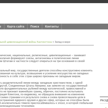
е
Карта сайта
Поиск
Контакты
льной цивилизационной войны Хантингтона
» Запад в мире
этнические, национальные, религиозные, цивилизационные – занимают
 различия формируют союзы, антагонизмы и политические линии
м Штатам в частности следует опираться на три основания в своей
еальный мир, государственные деятели способны конструктивно изменять
ованная на культуре, возвышение и усиление могущества не-западных
енность в себе этих стран широко признаны не-западным миром.
ть разделительной линии между западным христианством, с одной
другой, Соединенные Штаты Америки, как заявлял их государственный
 было фундаментальных рубежей между католической, православной и
кто не признает важнейших границ, обречен, постоянно испытывать
рация Клинтона, по-видимому, не обращала внимания на изменение
скими странами и в результате снова и снова провозглашала цели в
ространения ядерного оружия и других сфер, которых не способны была
РАЗ
исключительно тяжело приспосабливалось к эпохе, в которой глобальная
вилизационными течениями.