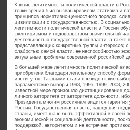
Кризис легитимности политической власти в Рос
точки зрения был вызван кризисом этатизма и па
принципов нормативно-ценностного порядка, сли
цивилизации с государственностью. В социально
легитимности политической власти в России обус
скептицизмом и недовольством значительной час
деятельностью государственной власти, а также 
представляющих конкретные группы интересов; с 
слабостью самой власти, ее неспособностью эф
актуальные проблемы современной российской д
В большей мере легитимность политической вла
приобретена благодаря легальному способу фор
институтов. Таковыми стали президентские выборы 
парламентские выборы 1993, 1995, 1999, 2003, 2007
известной мере произошло дистанциирование дол
личного авторитета от авторитета должности, иб
Президента многим россиянам видится гаранти
России. Государственная власть, нашедшая подд
страны, имеет шанс быть эффективной в своей п
экономической и социальной деятельности, поско
поддержкой, авторитетом и не встречает противо