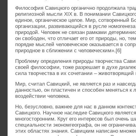
Философия Савицкого органично продолжала тра
религиозной мысли XIX в. В понимании Савицкого
единое, органическое целое. Мир, сотворенный Б
организации, развивающийся в русле номогенеза 
природой. Человек не связан рамками детермини
он свободен, что отличает его от природы, но, те
порядке мыслей человеческое оказывается в соп
природное в сближении с человеческим».[6]
Проблему определения природы творчества Сави
своей философии, тоже разрешает в духе диалек
сила творчества в их сочетании – животворящий 
Мир, считал Савицкий, не является раз и навсег
данностью, он пластичен и способен меняться к
воздействии человека.
Но, безусловно, важнее для нас в данном контек
Савицкого. Научное наследие Савицкого являетс
многосторонним. Круг его интересов был очень ш
специальности экономгеографа, он не ограничив
этих областях знания. Савицким написано множес