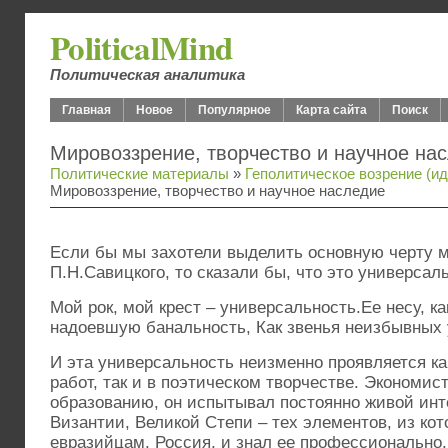
PoliticalMind
Политическая аналитика
Главная
Новое
Популярное
Карта сайта
Поиск
Мировоззрение, творчество и научное на
Политические материалы
»
Геполитическое возрение (ид
Мировоззрение, творчество и научное наследие
Если бы мы захотели выделить основную черту 
П.Н.Савицкого, то сказали бы, что это универсал
Мой рок, мой крест – универсальность.Ее несу, как
надоевшую банальность, Как звенья неизбывных 
И эта универсальность неизменно проявляется как
работ, так и в поэтическом творчестве. Экономист
образованию, он испытывал постоянно живой инте
Византии, Великой Степи – тех элементов, из ко
евразийцам, Россия, и знал ее профессионально