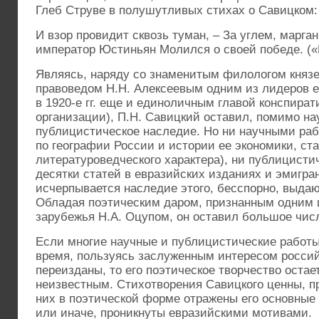
Глеб Струве в полушутливых стихах о Савицком:
И взор провидит сквозь туман, – За углем, марга
император Юстиньян Молился о своей победе. («
Являясь, наряду со знаменитым филологом князе
правоведом Н.Н. Алексеевым одним из лидеров е
в 1920-е гг. еще и единоличным главой конспира
организации), П.Н. Савицкий оставил, помимо н
публицистическое наследие. Но ни научными рабо
по географии России и истории ее экономики, ст
литературоведческого характера), ни публицисти
десятки статей в евразийских изданиях и эмигра
исчерпывается наследие этого, бесспорно, выдаю
Обладая поэтическим даром, признанным одним 
зарубежья Н.А. Оцупом, он оставил большое чис
Если многие научные и публицистические работы
время, пользуясь заслуженным интересом россий
переизданы, то его поэтическое творчество остае
неизвестным. Стихотворения Савицкого ценны, пр
них в поэтической форме отражены его основные и
или иначе, проникнуты евразийскими мотивами.