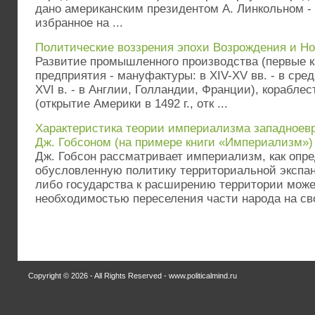
дано американским президентом А. Линкольном -
избранное на ...
Политические воззрения эпохи Возрождения и Но
Развитие промышленного производства (первые 
предприятия - мануфактуры: в ХIV-ХV вв. - в сре
XVI в. - в Англии, Голландии, Франции), корабле
(открытие Америки в 1492 г., отк ...
Характеристика теории империализма западное
Дж. Гобсоном (на примере книги «Империализм»)
Дж. Гобсон рассматривает империализм, как опр
обусловленную политику территориальной экспан
либо государства к расширению территории мож
необходимостью переселения части народа на сво
Copyright © 2026 - All Rights Reserved - www.politicalmind.ru