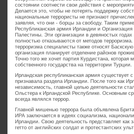
состоянии соотнести свои действия с мероприяти
Делается это, чтобы не потерять поддержку собст
национальные террористы не признают причислен
заявляя, что они - борцы за свободу. Таким прим
Республиканская армия Ирландии и Организация
Палестины. Эти организации в девяностых годах 
полностью отказываются от методов терроризма.
терроризма специалисты также относят Баскскую
организация планирует отделение районов прожив
Точно того же хочет партия Курдистана, которая 
собственного государства на территории Турции.
Ирландская республиканская армия существует с 1
признавала раздела Ирландии. После того как Ир
независимость, главной целью деятельности ста
Ольстера к Ирландской Республике. Основным с
всегда являлся террор.
Главной мишенью террора была объявлена Брита
ИРА заключается в идеях социализма, национал
Ирландии. Свою деятельность представляет как 
гетто от английских солдат и протестантских ульт