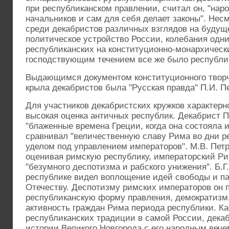
при республиканском правлении, считал он, "нар
начальников и сам для себя делает законы". Нес
среди декабристов различных взглядов на будущ
политическое устройство России, колебания одни
республиканских на конституционно-монархическ
господствующим течением все же было республи
Выдающимся документом конституционного творч
крыла декабристов была "Русская правда" П.И. П
Для участников декабристских кружков характерн
высокая оценка античных республик. Декабрист П
"блаженные времена Греции, когда она состояла и
сравнивал "величественную славу Рима во дни р
уделом под управлением императоров". М.В. Пет
оценивая римскую республику, императорский Ри
"безумного деспотизма и рабского унижения". Б.Г
республике видел воплощение идей свободы и па
Отечеству. Деспотизму римских императоров он 
республиканскую форму правления, демократизм
активность граждан Рима периода республики. К
республиканских традиции в самой России, декаб
истории Великого Новгорода с его народным вече