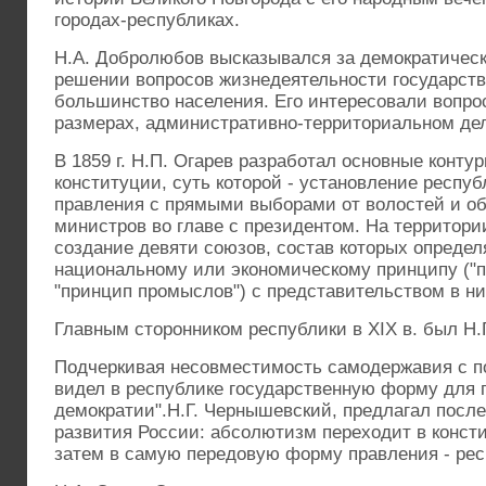
городах-республиках.
Н.А. Добролюбов высказывался за демократическу
решении вопросов жизнедеятельности государств
большинство населения. Его интересовали вопро
размерах, административно-территориальном дел
В 1859 г. Н.П. Огарев разработал основные конту
конституции, суть которой - установление респуб
правления с прямыми выборами от волостей и о
министров во главе с президентом. На территори
создание девяти союзов, состав которых определ
национальному или экономическому принципу ("п
"принцип промыслов") с представительством в ни
Главным сторонником республики в XIX в. был Н.
Подчеркивая несовместимость самодержавия с п
видел в республике государственную форму для 
демократии".Н.Г. Чернышевский, предлагал посл
развития России: абсолютизм переходит в конст
затем в самую передовую форму правления - рес