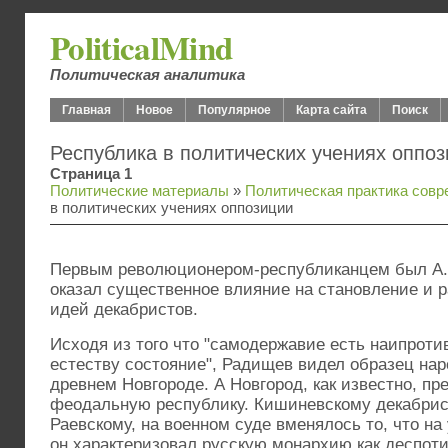
PoliticalMind
Политическая аналитика
Главная
Новое
Популярное
Карта сайта
Поиск
Республика в политических учениях оппо
Страница 1
Политические материалы
»
Политическая практика совр
в политических учениях оппозиции
Первым революционером-республиканцем был А.
оказал существенное влияние на становление и 
идей декабристов.
Исходя из того что "самодержавие есть наипрот
естеству состояние", Радищев видел образец нар
древнем Новгороде. А Новгород, как известно, пр
феодальную республику. Кишиневскому декабрис
Раевскому, на военном суде вменялось то, что на
он характеризовал русскую монархию как деспот