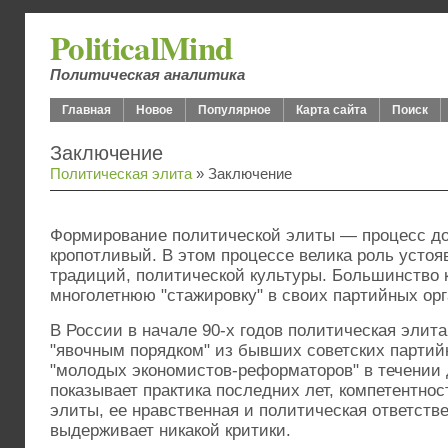
PoliticalMind
Политическая аналитика
Главная
Новое
Популярное
Карта сайта
Поиск
Заключение
Политическая элита
» Заключение
Формирование политической элиты — процесс до
кропотливый. В этом процессе велика роль усто
традиций, политической культуры. Большинство 
многолетнюю "стажировку" в своих партийных ор
В России в начале 90-х годов политическая эли
"явочным порядком" из бывших советских партий
"молодых экономистов-реформаторов" в течении д
показывает практика последних лет, компетентно
элиты, ее нравственная и политическая ответстве
выдерживает никакой критики.