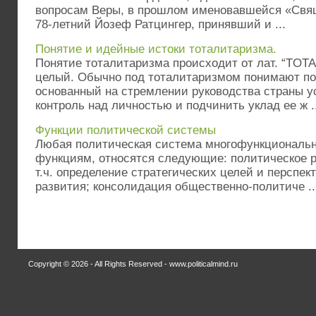
вопросам Веры, в прошлом именовавшейся «Свя
78-летний Йозеф Ратцингер, принявший и ...
Понятие и идейные истоки тоталитаризма.
Понятие тоталитаризма происходит от лат. “TOTAL
целый. Обычно под тоталитаризмом понимают по
основанный на стремлении руководства страны у
контроль над личностью и подчинить уклад ее ж ..
Функции политической системы
Любая политическая система многофункциональн
функциям, относятся следующие: политическое р
т.ч. определение стратегических целей и перспек
развития; консолидация общественно-политиче ..
Copyright © 2026 - All Rights Reserved - www.politicalmind.ru