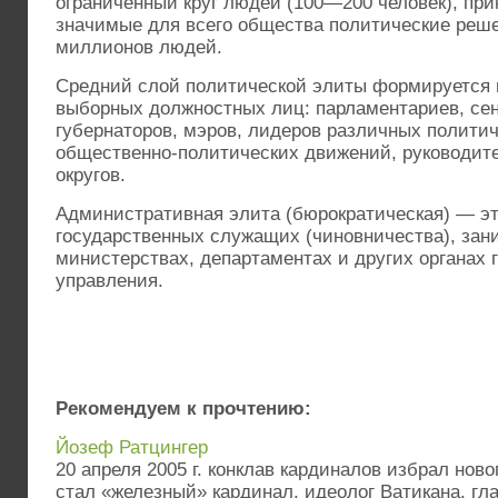
ограниченный круг людей (100—200 человек), п
значимые для всего общества политические реш
миллионов людей.
Средний слой политической элиты формируется 
выборных должностных лиц: парламентариев, сен
губернаторов, мэров, лидеров различных политич
общественно-политических движений, руководит
округов.
Административная элита (бюрократическая) — э
государственных служащих (чиновничества), за
министерствах, департаментах и других органах 
управления.
Рекомендуем к прочтению:
Йозеф Ратцингер
20 апреля 2005 г. конклав кардиналов избрал ново
стал «железный» кардинал, идеолог Ватикана, гл