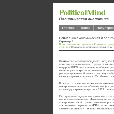
PoliticalMind
Политическая аналитика
Главная
Новое
Популярно
Социально-экономическая и полит
Страница 1
Политические материалы
»
Коммунистическ
страны
» Социально-экономическая и полит
Фактически исполнилось десять лет, как
политическом горизонте страны. Измени
лидеров КПРФ на ключевые проблемы росс
меньше уже встретишь пламенной политич
реформирования, больше стало наукообр
выводу страны из кризиса. Особенности 
В связи с эти многие не только противни
лавировании, приспособленчестве (ситуа
по выводу страны из кризиса 1921 г. и ап
Сегодняшние лидеры коммунистов - это н
марксизма-ленинизма. Изменившиеся соц
совершенно иной страны поколение росс
современных идеологов КПРФ существенн
своему как явному, так и потенциальному