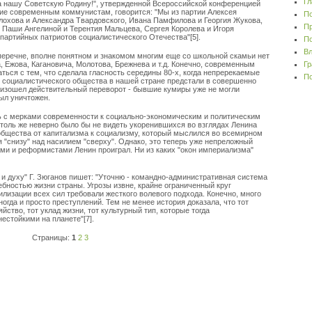
Гл
 нашу Советскую Родину!", утвержденной Всероссийской конференцией
ение современным коммунистам, говорится: "Мы из партии Алексея
По
лохова и Александра Твардовского, Ивана Памфилова и Георгия Жукова,
Пр
 Паши Ангелиной и Терентия Мальцева, Сергея Королева и Игоря
партийных патриотов социалистического Отечества"[5].
По
Вл
перечне, вполне понятном и знакомом многим еще со школьной скамьи нет
, Ежова, Кагановича, Молотова, Брежнева и т.д. Конечно, современным
Гр
ться с тем, что сделала гласность середины 80-х, когда непререкаемые
По
я социалистического общества в нашей стране предстали в совершенно
оизошел действительный переворот - бывшие кумиры уже не могли
ыл уничтожен.
ь с мерками современности к социально-экономическим и политическим
столь же неверно было бы не видеть укоренившихся во взглядах Ленина
общества от капитализма к социализму, который мыслился во всемирном
 "снизу" над насилием "сверху". Однако, это теперь уже непреложный
ами и реформистами Ленин проиграл. Ни из каких "окон империализма"
 и духу" Г. Зюганов пишет: "Уточню - командно-административная система
бностью жизни страны. Угрозы извне, крайне ограниченный круг
лизации всех сил требовали жесткого волевого подхода. Конечно, много
ногда и просто преступлений. Тем не менее история доказала, что тот
яйство, тот уклад жизни, тот культурный тип, которые тогда
стойкими на планете"[7].
Страницы:
1
2
3