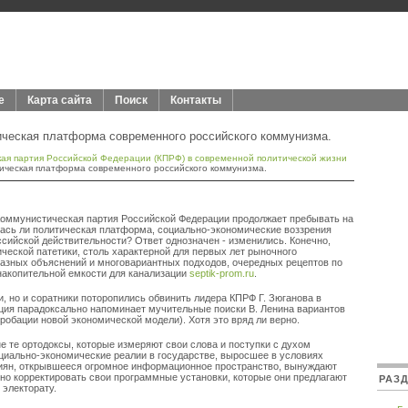
е
Карта сайта
Поиск
Контакты
ическая платформа современного российского коммунизма.
ая партия Российской Федерации (КПРФ) в современной политической жизни
ическая платформа современного российского коммунизма.
 Коммунистическая партия Российской Федерации продолжает пребывать на
лась ли политическая платформа, социально-экономические воззрения
ийской действительности? Ответ однозначен - изменились. Конечно,
еской патетики, столь характерной для первых лет рыночного
азных объяснений и многовариантных подходов, очередных рецептов по
накопительной емкости для канализации
septik-prom.ru
.
ки, но и соратники поторопились обвинить лидера КПРФ Г. Зюганова в
ция парадоксально напоминает мучительные поиски В. Ленина вариантов
пробации новой экономической модели). Хотя это вряд ли верно.
е те ортодоксы, которые измеряют свои слова и поступки с духом
иально-экономические реалии в государстве, выросшее в условиях
иян, открывшееся огромное информационное пространство, вынуждают
о корректировать свои программные установки, которые они предлагают
РАЗ
 электорату.