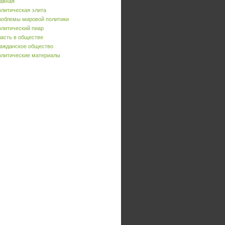
авная
литическая элита
облемы мировой политики
литический пиар
асть в обществе
ажданское общество
литические материалы