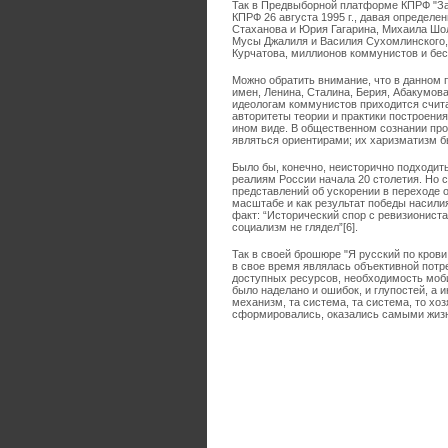
Так в Предвыборной платформе КПРФ "За
КПРФ 26 августа 1995 г., давая определ
Стаханова и Юрия Гагарина, Михаила Шо
Мусы Джалиля и Василия Сухомлинского,
Курчатова, миллионов коммунистов и бес
Можно обратить внимание, что в данном 
имен, Ленина, Сталина, Берия, Абакумова
идеологам коммунистов приходится счита
авторитеты теории и практики построени
ином виде. В общественном сознании пр
являться ориентирами; их харизматизм б
Было бы, конечно, неисторично подходит
реалиям России начала 20 столетия. Но 
представлений об ускорении в переходе 
масштабе и как результат победы насилия
факт: “Исторический спор с ревизионист
социализм не глядел”[6].
Так в своей брошюре "Я русский по крови
в свое время являлась объективной потре
доступных ресурсов, необходимость моби
было наделано и ошибок, и глупостей, а и
механизм, та система, та система, то хоз
сформировались, оказались самыми жизне