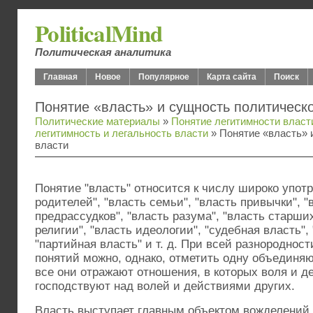
PoliticalMind
Политическая аналитика
Главная
Новое
Популярное
Карта сайта
Поиск
Понятие «власть» и сущность политическ
Политические материалы
»
Понятие легитимности власт
легитимность и легальность власти
» Понятие «власть» 
власти
Понятие "власть" относится к числу широко упот
родителей", "власть семьи", "власть привычки", "
предрассудков", "власть разума", "власть старших
религии", "власть идеологии", "судебная власть",
"партийная власть" и т. д. При всей разнороднос
понятий можно, однако, отметить одну объединя
все они отражают отношения, в которых воля и д
господствуют над волей и действиями других.
Власть выступает главным объек­том вожделений 