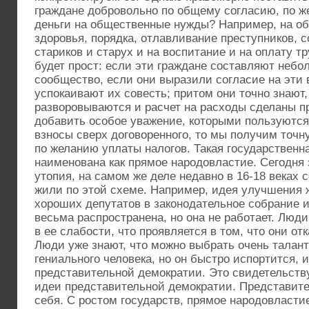
граждане добровольно по общему согласию, по ж
деньги на общественные нужды? Например, на о
здоровья, порядка, отлавливание преступников, 
стариков и старух и на воспитание и на оплату тр
будет прост: если эти граждане составляют неб
сообщество, если они выразили согласие на эти 
успокаивают их совесть; притом они точно знают,
разворовываются и расчет на расходы сделаны пр
добавить особое уважение, которыми пользуются
взносы сверх договоренного, то мы получим точ
по желанию уплаты налогов. Такая государствен
наименована как прямое народовластие. Сегодня 
утопия, на самом же деле недавно в 16-18 веках
жили по этой схеме. Например, идея улучшения 
хороших депутатов в законодательное собрание 
весьма распространена, но она не работает. Люд
в ее слабости, что проявляется в том, что они от
Люди уже знают, что можно выбрать очень талант
гениального человека, но он быстро испортится, 
представительной демократии. Это свидетельству
идеи представительной демократии. Представит
себя. С ростом государств, прямое народовласт