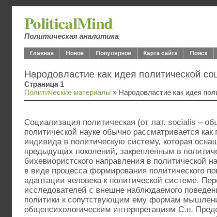
PoliticalMind
Политическая аналитика
Главная
Новое
Популярное
Карта сайта
Поиск
Народовластие как идея политической со
Страница 1
Политические материалы
» Народовластие как идея пол
Социализация политическая (от лат. socialis – о
политической науке обычно рассматривается как
индивида в политическую систему, которая осна
предыдущих поколений, закрепленным в политиче
бихевиористского направления в политической на
в виде процесса формирования политического пов
адаптации человека к политической системе. Пе
исследователей с внешне наблюдаемого поведен
политики к сопутствующим ему формам мышлен
общепсихологическим интерпретациям С.п. Предс