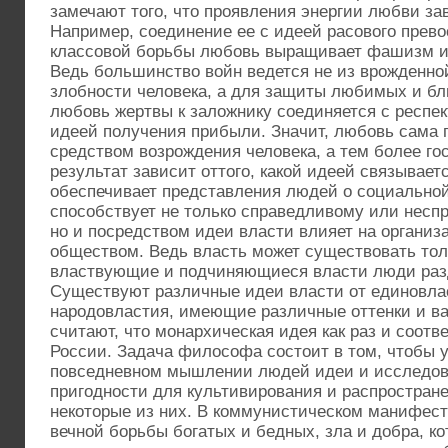
замечают того, что проявления энергии любви зав
Например, соединение ее с идеей расового прево
классовой борьбы любовь выращивает фашизм и
Ведь большинство войн ведется не из врожденно
злобности человека, а для защиты любимых и бли
любовь жертвы к заложнику соединяется с респек
идеей получения прибыли. Значит, любовь сама 
средством возрождения человека, а тем более гос
результат зависит оттого, какой идеей связывае
обеспечивает представления людей о социально
способствует не только справедливому или несп
но и посредством идеи власти влияет на органи
обществом. Ведь власть может существовать толь
властвующие и подчиняющиеся власти люди раз
Существуют различные идеи власти от единовла
народовластия, имеющие различные оттенки и в
считают, что монархическая идея как раз и соотв
России. Задача философа состоит в том, чтобы у
повседневном мышлении людей идеи и исследова
пригодности для культивирования и распростран
некоторые из них. В коммунистическом манифест
вечной борьбы богатых и бедных, зла и добра, к