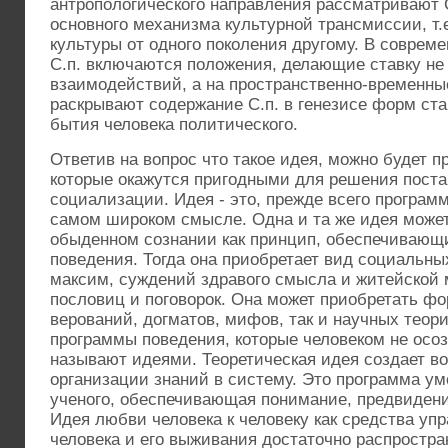
антропологического направления рассматривают С
основного механизма культурной трансмиссии, т.
культуры от одного поколения другому. В соврем
С.п. включаются положения, делающие ставку не
взаимодействий, а на пространственно-временны
раскрывают содержание С.п. в генезисе форм ст
бытия человека политического.
Ответив на вопрос что такое идея, можно будет п
которые окажутся пригодными для решения пост
социализации. Идея - это, прежде всего программ
самом широком смысле. Одна и та же идея може
обыденном сознании как принцип, обеспечивающ
поведения. Тогда она приобретает вид социальны
максим, суждений здравого смысла и житейской 
пословиц и поговорок. Она может приобретать фо
верований, догматов, мифов, так и научных теор
программы поведения, которые человеком не осо
называют идеями. Теоретическая идея создает в
организации знаний в систему. Это программа ум
ученого, обеспечивающая понимание, предвидени
Идея любви человека к человеку как средства уп
человека и его выживания достаточно распростран