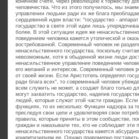
конечном счете, через революцию к торжеству до
человечества. Что из этого получилось, мы знаем
управлении людьми ради их же блага преобладае
сердцевиной идеи власти: "государство - аппарат
государство в свете этой идеи лишь упорядочив
более. В этой ситуации идея же ненасильственно
поведением человека кажется утопической и оказ
востребованной. Современный человек не раздел
ненасильственного государства, поскольку считае
невозможным, хотя в обыденной жизни люди дост
ненасильственное управление поведением человек
его желаний и интересов. Современный человек р
от своей жизни. Если Аристотель определял госу
ради блага всех", то современный человек убежде
всем служить не может, а создает благо только д
могут захватить государство, наделив государс
людей, которые служат этой части граждан. Если
функциях, то их несколько: Функции надзора за т
преследуя свои цели и удовлетворяя свои потре
правила, которые приняты в этом сообществе, п
граждан и наказывали тех, кто не соблюдает эти 
ненасильственного государства кажется абсурдно
конкретизируем ее. Однако правомерно поставить 