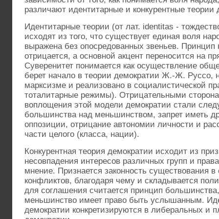
различают идентитарные и конкурентные теории 
Идентитарные теории (от лат. identitas - тождеств
исходят из того, что существует единая воля нар
выражена без опосредованных звеньев. Принцип 
отрицается, а основной акцент переносится на п
Суверенитет понимается как осуществление обще
берет начало в теории демократии Ж.-Ж. Руссо,
марксизме и реализовано в социалистической пр
тоталитарные режимы). Отрицательными сторона
воплощения этой модели демократии стали след
большинства над меньшинством, запрет иметь др
оппозиции, отрицание автономии личности и рас
части целого (класса, нации).
Конкурентная теория демократии исходит из при
несовпадения интересов различных групп и прав
мнение. Признается законность существования в
конфликтов, благодаря чему и складывается поли
для соглашения считается принцип большинства, 
меньшинство имеет право быть услышанным. Иде
демократии конкретизируются в либеральных и 