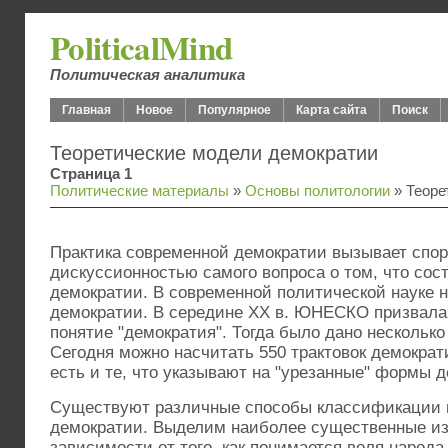
PoliticalMind
Политическая аналитика
Главная
Новое
Популярное
Карта сайта
Поиск
Теоретические модели демократии
Страница 1
Политические материалы
»
Основы политологии
» Теоре
Практика современной демократии вызывает спор
дискуссионностью самого вопроса о том, что сос
демократии. В современной политической науке н
демократии. В середине ХХ в. ЮНЕСКО призвала
понятие "демократия". Тогда было дано несколько
Сегодня можно насчитать 550 трактовок демократ
есть и те, что указывают на "урезанные" формы де
Существуют различные способы классификации 
демократии. Выделим наиболее существенные из
зависимости от того, как понимается воля народа