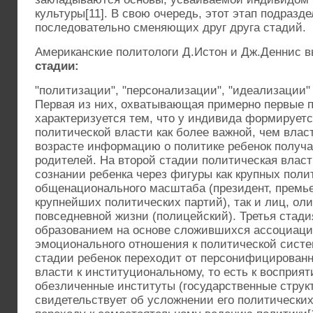
культуры[11]. В свою очередь, этот этап подразде
последовательно сменяющих друг друга стадий.
Американские политологи Д.Истон и Дж.Деннис 
стадии:
"политизации", "персонализации", "идеализации"
Первая из них, охватывающая примерно первые п
характеризуется тем, что у индивида формируетс
политической власти как более важной, чем влас
возрасте информацию о политике ребенок получ
родителей. На второй стадии политическая власт
сознании ребенка через фигуры как крупных поли
общенационального масштаба (президент, премь
крупнейших политических партий), так и лиц, ол
повседневной жизни (полицейский). Третья стади
образованием на основе сложившихся ассоциаци
эмоционального отношения к политической систе
стадии ребенок переходит от персонифицированн
власти к институциональному, то есть к восприя
обезличенные институты (государственные структ
свидетельствует об усложнении его политически