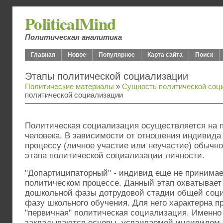
PoliticalMind
Политическая аналитика
Главная
Новое
Популярное
Карта сайта
Поиск
Этапы политической социализации
Политические материалы
»
Сущность политической соц
политической социализации
Политическая социализация осуществляется на 
человека. В зависимости от отношения индивида
процессу (личное участие или неучастие) обычн
этапа политической социализации личности.
"Допартиципаторный" - индивид еще не принимае
политическом процессе. Данный этап охватывает
дошкольной фазы дотрудовой стадии общей соци
фазу школьного обучения. Для него характерна 
"первичная" политическая социализация. Именно 
закладываются основы, усваиваемой индивидом 