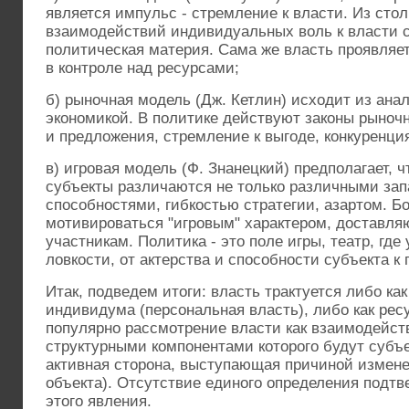
является импульс - стремление к власти. Из сто
взаимодействий индивидуальных воль к власти с
политическая материя. Сама же власть проявляе
в контроле над ресурсами;
б) рыночная модель (Дж. Кетлин) исходит из ана
экономикой. В политике действуют законы рыночн
и предложения, стремление к выгоде, конкуренци
в) игровая модель (Ф. Знанецкий) предполагает, 
субъекты различаются не только различными зап
способностями, гибкостью стратегии, азартом. Б
мотивироваться "игровым" характером, доставл
участникам. Политика - это поле игры, театр, где
ловкости, от актерства и способности субъекта 
Итак, подведем итоги: власть трактуется либо ка
индивидума (персональная власть), либо как рес
популярно рассмотрение власти как взаимодейст
структурными компонентами которого будут субъек
активная сторона, выступающая причиной измене
объекта). Отсутствие единого определения подтв
этого явления.