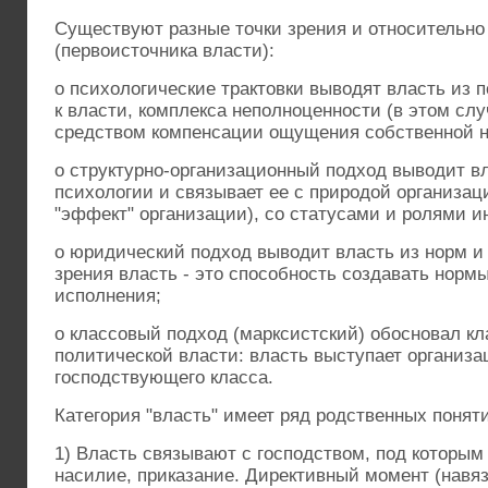
Существуют разные точки зрения и относительно
(первоисточника власти):
o психологические трактовки выводят власть из п
к власти, комплекса неполноценности (в этом сл
средством компенсации ощущения собственной н
o структурно-организационный подход выводит вл
психологии и связывает ее с природой организац
"эффект" организации), со статусами и ролями и
o юридический подход выводит власть из норм и 
зрения власть - это способность создавать нормы
исполнения;
o классовый подход (марксистский) обосновал к
политической власти: власть выступает организ
господствующего класса.
Категория "власть" имеет ряд родственных понят
1) Власть связывают с господством, под котор
насилие, приказание. Директивный момент (навя