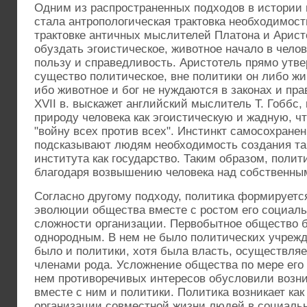
Одним из распространенных подходов в истории
стала антропологическая трактовка необходимости
трактовке античных мыслителей Платона и Арист
обуздать эгоистическое, животное начало в чело
пользу и справедливость. Аристотель прямо утве
существо политическое, вне политики он либо жи
ибо животное и бог не нуждаются в законах и пр
ХVII в. выскажет английский мыслитель Т. Гоббс,
природу человека как эгоистическую и жадную, ч
"войну всех против всех". Инстинкт самосохране
подсказывают людям необходимость создания так
института как государство. Таким образом, поли
благодаря возвышению человека над собственны
Согласно другому подходу, политика формируетс
эволюции общества вместе с ростом его социаль
сложности организации. Первобытное общество 
однородным. В нем не было политических учрежд
было и политики, хотя была власть, осуществл
членами рода. Усложнение общества по мере его 
нем противоречивых интересов обусловили возни
вместе с ним и политики. Политика возникает как
организации совместной жизни людей в социаль