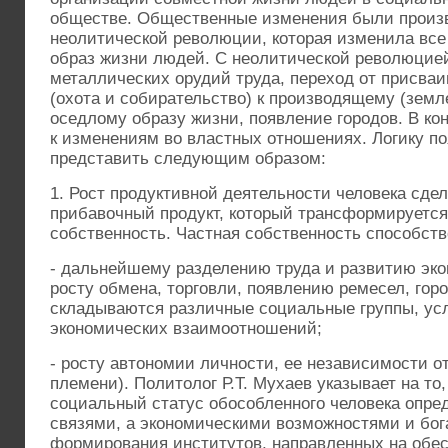
обществе. Общественные изменения были произ
неолитической революции, которая изменила все
образ жизни людей. С неолитической революцие
металлических орудий труда, переход от присва
(охота и собирательство) к производящему (земле
оседлому образу жизни, появление городов. В кон
к изменениям во властных отношениях. Логику п
представить следующим образом:
1. Рост продуктивной деятельности человека сд
прибавочный продукт, который трансформируется
собственность. Частная собственность способств
- дальнейшему разделению труда и развитию эко
росту обмена, торговли, появлению ремесел, гор
складываются различные социальные группы, у
экономических взаимоотношений;
- росту автономии личности, ее независимости от
племени). Политолог Р.Т. Мухаев указывает на то,
социальный статус обособленного человека опре
связями, а экономическими возможностями и бог
формирования институтов, направленных на обес