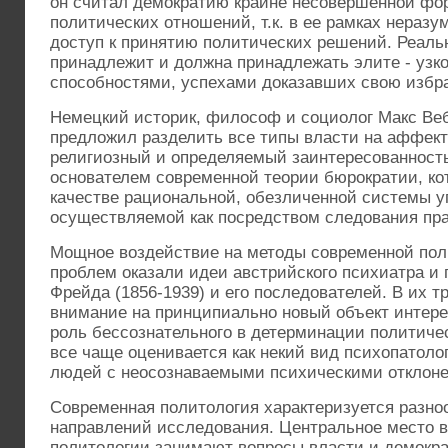
он считал демократию крайне несовершенной фо
политических отношений, т.к. в ее рамках неразу
доступ к принятию политических решений. Реаль
принадлежит и должна принадлежать элите - узко
способностями, успехами доказавших свою избр
Немецкий историк, философ и социолог Макс Веб
предложил разделить все типы власти на аффек
религиозный и определяемый заинтересованность
основателем современной теории бюрократии, ко
качестве рациональной, обезличенной системы у
осуществляемой как посредством следования пр
Мощное воздействие на методы современной поли
проблем оказали идеи австрийского психиатра и
Фрейда (1856-1939) и его последователей. В их 
внимание на принципиально новый объект интерес
роль бессознательного в детерминации политиче
все чаще оценивается как некий вид психопатоло
людей с неосознаваемыми психическими отклон
Современная политология характеризуется разно
направлений исследования. Центральное место 
политологии занимают вопросы власти и демокр