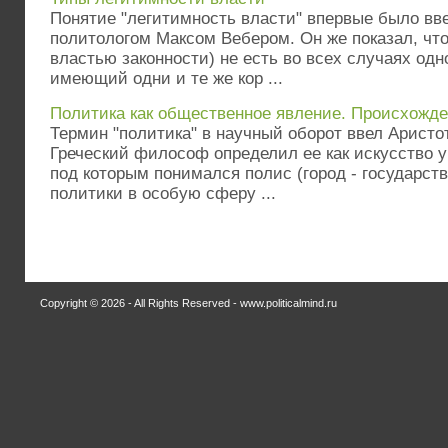
Понятие "легитимность власти" впервые было вв
политологом Максом Вебером. Он же по­казал, чт
властью законности) не есть во всех случаях од
имеющий одни и те же кор ...
Политика как общественное явление. Происхожде
Термин "политика" в научный оборот ввел Аристоте
Греческий философ определил ее как искусство у
под которым понимался полис (город - государст
политики в особую сферу ...
Copyright © 2026 - All Rights Reserved - www.politicalmind.ru