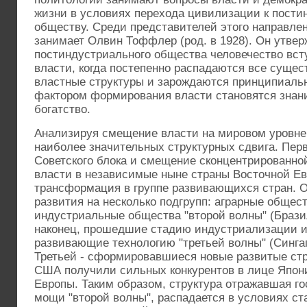
жизни в условиях перехода цивилизации к пост
обществу. Среди представителей этого направле
занимает Олвин Тоффлер (род. в 1928). Он утверж
постиндустриального общества человечество вст
власти, когда постепенно распадаются все суще
властные структуры и зарождаются принципиаль
фактором формирования власти становятся знание
богатство.
Анализируя смещение власти на мировом уровне
наиболее значительных структурных сдвига. Пер
Советского блока и смещение сконцентрированно
власти в независимые ныне страны Восточной Евр
трансформация в группе развивающихся стран. О
развития на несколько подгрупп: аграрные общес
индустриальные общества "второй волны" (Бразил
наконец, прошедшие стадию индустриализации и
развивающие технологию "третьей волны" (Сингап
Третьей - сформировавшиеся новые развитые стра
США получили сильных конкурентов в лице Япо
Европы. Таким образом, структура отражавшая г
мощи "второй волны", распадается в условиях с