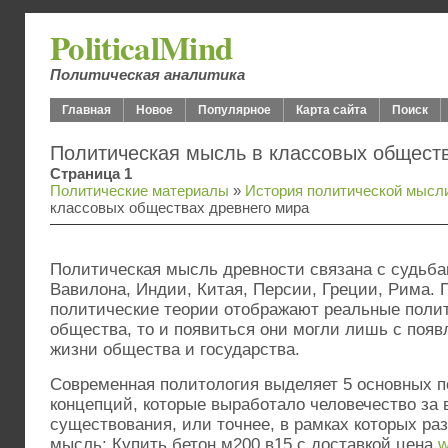
PoliticalMind
Политическая аналитика
Главная
Новое
Популярное
Карта сайта
Поиск
Политическая мысль в классовых общест
Страница 1
Политические материалы
»
История политической мысл
классовых обществах древнего мира
Политическая мысль древности связана с судьба
Вавилона, Индии, Китая, Персии, Греции, Рима. 
политические теории отображают реальные поли
общества, то и появиться они могли лишь с поя
жизни общества и государства.
Современная политология выделяет 5 основных п
концепций, которые выработало человечество за 
существования, или точнее, в рамках которых ра
мысль: Купить бетон м200 в15 с доставкой цена
w