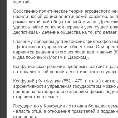
занятий.
Собственно политические теории агродеспотичних
носили новый рационалистический характер, был
рамках китайской общественной мысли. Древне
удалось найти основной нервный узел существов
деспотизма - деление общества на то, кто делает 
Главному вопросом для китайских философов б
эффективного управления обществом. Они предл
вариантов решения этого вопроса: два главных (
и два побочных (Моизм и Даосизм).
Конфуцианское решение проблемы состоит в разр
патерналистской версии деспотического государс
Конфуций (Кун Фу-цзи (551 - 479 гг. к н.э.) счита
эффективности управления государством можно 
принципах патриархально-клановой формы подчин
старшинству в семье.
Государство у Конфуция - это одна большая семь
- власть отца, а отношения правителей и поддан
отношения.