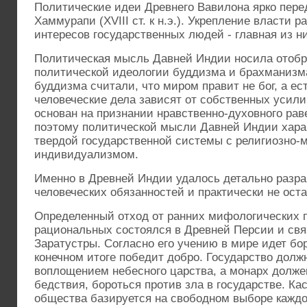
Политические идеи Древнего Вавилона ярко пере
Хаммурапи (XVІІІ cт. к н.э.). Укрепление власти 
интересов государственных людей - главная из н
Политическая мысль Давней Индии носила отобр
политической идеологии буддизма и брахманизм
буддизма считали, что миром правит не бог, а ес
человеческие дела зависят от собственных усил
основан на признании нравственно-духовного ра
поэтому политической мысли Давней Индии хара
твердой государственной системы с религиозно
индивидуализмом.
Именно в Древней Индии удалось детально разр
человеческих обязанностей и практически не оста
Определенный отход от ранних мифологических 
рациональных состоялся в Древней Персии и свя
Заратустры. Согласно его учению в мире идет бор
конечном итоге победит добро. Государство дол
воплощением небесного царства, а монарх долж
бедствия, бороться против зла в государстве. Ка
общества базируется на свободном выборе каждог