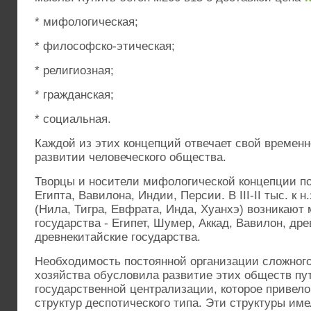
* мифологическая;
* философско-этическая;
* религиозная;
* гражданская;
* социальная.
Каждой из этих концепций отвечает свой временно
развитии человеческого общества.
Творцы и носители мифологической концепции по
Египта, Вавилона, Индии, Персии. В ІІІ-ІІ тыс. к н
(Нила, Тигра, Евфрата, Инда, Хуанхэ) возникают
государства - Египет, Шумер, Аккад, Вавилон, др
древнекитайские государства.
Необходимость постоянной организации сложного
хозяйства обусловила развитие этих обществ пу
государственной централизации, которое привело
структур деспотического типа. Эти структуры им