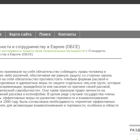
е
Карта сайта
Поиск
Контакты
ности и сотрудничеству в Европе (ОБСЕ)
 инструменты защиты прав национальных меньшинств
» Стандарты
ству в Европе (ОБСЕ)
о принимали на себя обязательство соблюдать права человека и
их-либо различий, обеспечивая им равную защиту со стороны закона.
и на себя обязательство противостоять «любым формам расовой и
«должные и адекватные меры по защите отдельных лиц или групп, которые
искриминации, враждебности или насилия по причине своей расовой,
лигиозной самобытности». Они также признали право личности на
ений расизма и ксенофобии. В целом ряде случаев государства-члены
ь эффективные меры по развитию терпимости и взаимопонимания.
 в 1990 году была согласована необходимость «принятия эффективных
нях для активизации взаимопонимания и терпимости, особенно в области
РАЗ