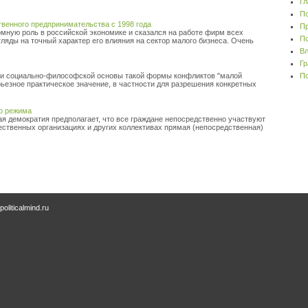
Гл
По
твенного предпринимательства с 1998 года
Пр
омную роль в российской экономике и сказался на работе фирм всех
По
ляды на точный характер его влияния на сектор малого бизнеса. Очень
Вл
Гр
 и социально-философской основы такой формы конфликтов "малой
По
рьезное практическое значение, в частности для разрешения конкретных
о режима
 демократия предполагает, что все граждане непосредственно участвуют
ественных организациях и других коллективах прямая (непосредственная)
oliticalmind.ru