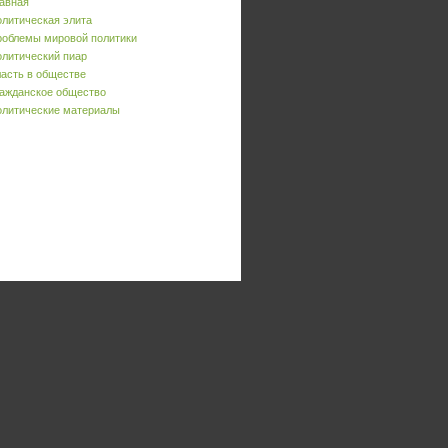
авная
литическая элита
облемы мировой политики
литический пиар
асть в обществе
ажданское общество
литические материалы