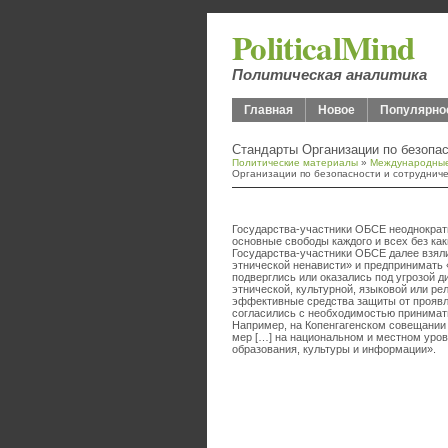
PoliticalMind
Политическая аналитика
Главная
Новое
Популярно
Стандарты Организации по безопас
Политические материалы
»
Международные
Организации по безопасности и сотрудниче
Государства-участники ОБСЕ неоднократн
основные свободы каждого и всех без как
Государства-участники ОБСЕ далее взял
этнической ненависти» и предпринимать 
подверглись или оказались под угрозой д
этнической, культурной, языковой или ре
эффективные средства защиты от проявл
согласились с необходимостью принимат
Например, на Копенгагенском совещании
мер […] на национальном и местном уров
образования, культуры и информации».