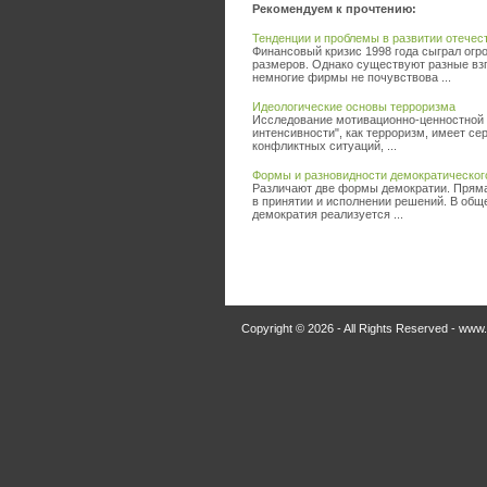
Рекомендуем к прочтению:
Тенденции и проблемы в развитии отечес
Финансовый кризис 1998 года сыграл огр
размеров. Однако существуют разные взг
немногие фирмы не почувствова ...
Идеологические основы терроризма
Исследование мотивационно-ценностной
интенсивности", как терроризм, имеет се
конфликтных ситуаций, ...
Формы и разновидности демократическог
Различают две формы демократии. Прямая
в принятии и исполнении решений. В общ
демократия реализуется ...
Copyright © 2026 - All Rights Reserved - www.p