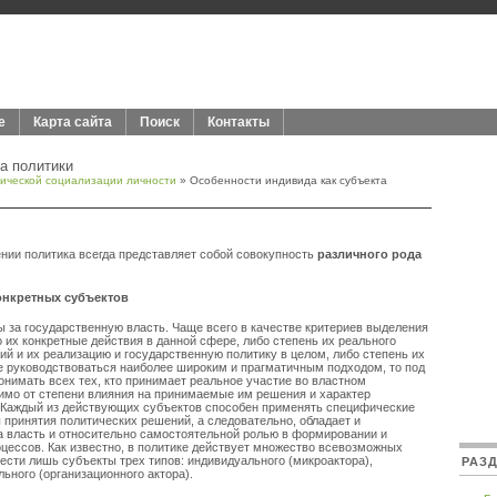
е
Карта сайта
Поиск
Контакты
а политики
ической социализации личности
» Особенности индивида как субъекта
нии политика всегда представляет собой совокупность
различного рода
онкретных субъектов
ы за государственную власть. Чаще всего в качестве критериев выделения
 их конкретные действия в данной сфере, либо степень их реального
ий и их реализацию и государственную политику в целом, либо степень их
е руководствоваться наиболее широким и прагматичным подходом, то под
онимать всех тех, кто принимает реальное участие во властном
имо от степени влияния на принимаемые им решения и характер
. Каждый из действующих субъектов способен применять специфические
 принятия политических решений, а следовательно, обладает и
 власть и относительно самостоятельной ролью в формировании и
цессов. Как известно, в политике действует множество всевозможных
ести лишь субъекты трех типов: индивидуального (микроактора),
РАЗ
льного (организационного актора).