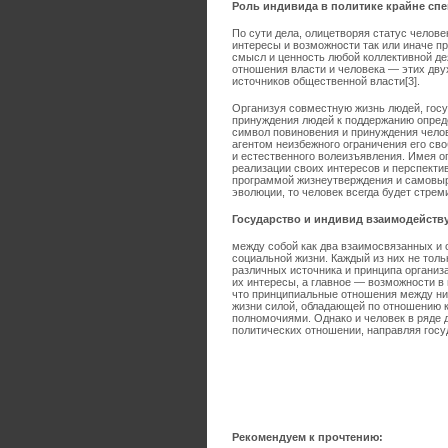
Роль индивида в политике крайне сп
По сути дела, олицетворяя статус челове
интересы и возможности так или иначе пр
смысл и ценность любой коллективной де
отношения власти и человека — этих дв
источников общественной власти[3].
Организуя совместную жизнь людей, госу
принуждения людей к поддержанию опред
символ повиновения и принуждения челов
агентом неизбежного ограничения его сво
и естественного волеизъявления. Имея о
реализации своих интересов и перспекти
программой жизнеутверждения и самовыра
эволюции, то человек всегда будет стрем
Государство и индивид взаимодейств
между собой как два взаимосвязанных и
социальной жизни. Каждый из них не тол
различных источника и принципа организа
их интересы, а главное — возможности в 
что принципиальные отношения между ни
жизни силой, обладающей по отношению 
полномочиями. Однако и человек в ряде
политических отношении, направляя гос
Рекомендуем к прочтению: