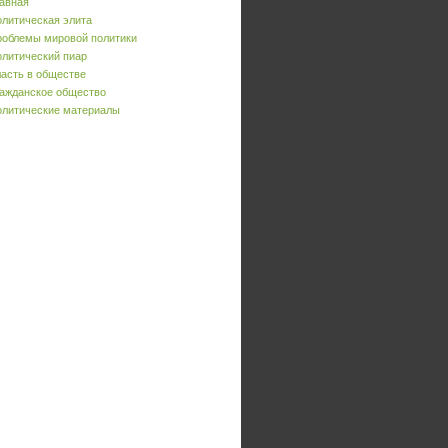
авная
литическая элита
облемы мировой политики
литический пиар
асть в обществе
ажданское общество
литические материалы