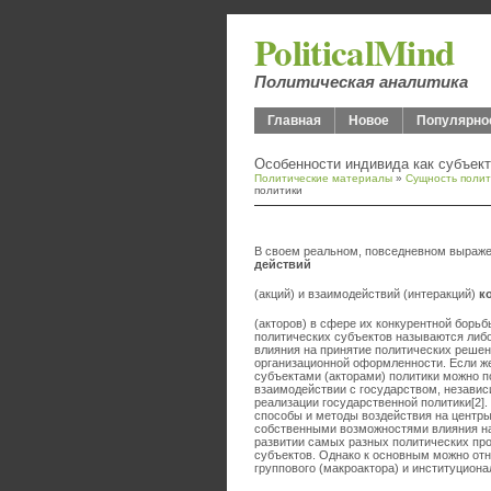
PoliticalMind
Политическая аналитика
Главная
Новое
Популярно
Особенности индивида как субъект
Политические материалы
»
Сущность полит
политики
В своем реальном, повседневном выраже
действий
(акций) и взаимодействий (интеракций)
к
(акторов) в сфере их конкурентной борьб
политических субъектов называются либо
влияния на принятие политических решен
организационной оформленности. Если ж
субъектами (акторами) политики можно п
взаимодействии с государством, независ
реализации государственной политики[2]
способы и методы воздействия на центры
собственными возможностями влияния на
развитии самых разных политических про
субъектов. Однако к основным можно отн
группового (макроактора) и институциона