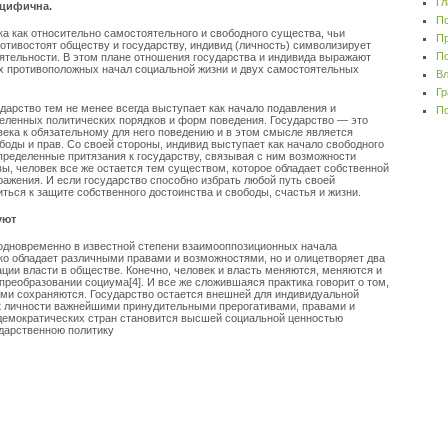
Гл
ецифична.
По
ка как относительно самостоятельного и свободного существа, чьи
Пр
отивостоят обществу и государству, индивид (личность) символизирует
По
ятельности. В этом плане отношения государства и индивида выражают
ух противоположных начал социальной жизни и двух самостоятельных
Вл
Гр
дарство тем не менее всегда выступает как начало подавления и
По
еленных политических порядков и форм поведения. Государство — это
ека к обязательному для него поведению и в этом смысле является
боды и прав. Со своей стороны, индивид выступает как начало свободного
пределенные притязания к государству, связывая с ним возможности
вы, человек все же остается тем существом, которое обладает собственной
жения. И если государство способно избрать любой путь своей
иться к защите собственного достоинства и свободы, счастья и жизни.
уют
 одновременно в известной степени взаимооппозиционных начала
ько обладает различными правами и возможностями, но и олицетворяет два
ции власти в обществе. Конечно, человек и власть меняются, меняются и
преобразовании социума[4]. И все же сложившаяся практика говорит о том,
ми сохраняются. Государство остается внешней для индивидуальной
к личности важнейшими принудительными прерогативами, правами и
 демократических стран становится высшей социальной ценностью
ударственною политику