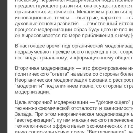
предшествующего развития, она осуществляется 
органических источников. Механизмы развития п
инновационные, темпы — быстрые, характер — с
духовные основы развития — собственный истори
процессе модернизации образ будущего не планир
он вырисовывается по мере приближения к нему.[
В настоящее время под органической модерниза
подразумевают прежде всего переход в постсовре
постиндустриальному, информационному общест
Вторичная модернизация — это формирование ин
политического “ответа” на вызов со стороны боле
Неорганическая модернизация связана с распрос
“модернити” под влиянием извне, со стороны стр
модернизации.
Цель вторичной модернизации — “догоняющего” 
технико-экономической отсталости и зависимост
Запада. При этом неорганическая модернизация 
“вестернизации”, путем механического перенесе
технологически эффективных экономических и по
иную социокультурную среду. “Вестернизация”, к