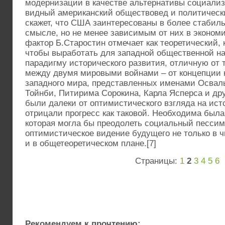
модернизации в качестве альтернативы социализ
видный американский обществовед и политически
скажет, что США заинтересованы в более стабил
смысле, но не менее зависимым от них в эконом
фактор Б.Старостин отмечает как теоретический, 
чтобы выработать для западной общественной н
парадигму исторического развития, отличную от 
между двумя мировыми войнами – от концепции к
западного мира, представленных именами Освал
Тойнби, Питирима Сорокина, Карла Ясперса и дру
были далеки от оптимистического взгляда на ист
отрицали прогресс как таковой. Необходима была
которая могла бы преодолеть социальный пессим
оптимистическое видение будущего не только в ч
и в общетеоретическом плане.[7]
Страницы:
1
2
3
4
5
6
Рекомендуем к прочтению: