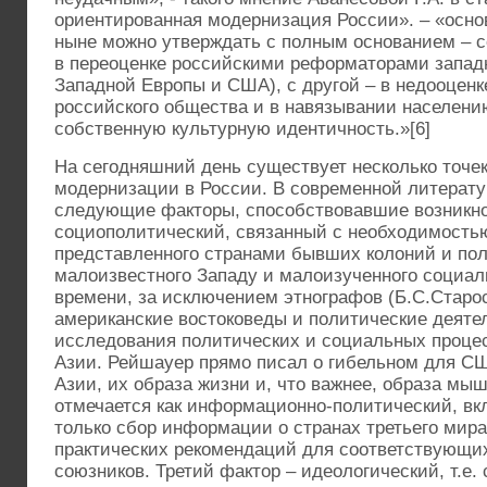
ориентированная модернизация России». – «основ
ныне можно утверждать с полным основанием – с
в переоценке российскими реформаторами западн
Западной Европы и США), с другой – в недооценк
российского общества и в навязывании населени
собственную культурную идентичность.»[6]
На сегодняшний день существует несколько точек
модернизации в России. В современной литерат
следующие факторы, способствовавшие возникно
социополитический, связанный с необходимостью
представленного странами бывших колоний и по
малоизвестного Западу и малоизученного социал
времени, за исключением этнографов (Б.С.Старо
американские востоковеды и политические деяте
исследования политических и социальных процес
Азии. Рейшауер прямо писал о гибельном для С
Азии, их образа жизни и, что важнее, образа мы
отмечается как информационно-политический, в
только сбор информации о странах третьего мира
практических рекомендаций для соответствующи
союзников. Третий фактор – идеологический, т.е.