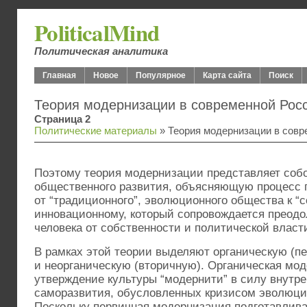
PoliticalMind
Политическая аналитика
Главная
Новое
Популярное
Карта сайта
Поиск
Теория модернизации в современной Рос
Страница 2
Политические материалы
» Теория модернизации в совр
Поэтому теория модернизации представляет соб
общественного развития, объясняющую процесс 
от “традиционного”, эволюционного общества к “
инновационному, который сопровождается преод
человека от собственности и политической власт
В рамках этой теории выделяют органическую (
и неорганическую (вторичную). Органическая мо
утверждение культуры “модернити” в силу внутр
саморазвития, обусловленных кризисом эволюци
Поскольку первичная модернизация подготавлив