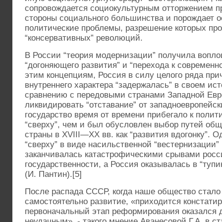
сопровождается социокультурным отторжением п
стороны социального большинства и порождает о
политические проблемы, разрешение которых про
“консервативных” революций.
В России “теория модернизации” получила вопло
“догоняющего развития” и “перехода к современн
этим концепциям, Россия в силу целого ряда при
внутреннего характера “задержалась” в своем ис
сравнению с передовыми странами Западной Евр
ликвидировать “отставание” от западноевропейск
государство время от времени прибегало к поли
“сверху”, чем и был обусловлен выбор путей общ
страны в XVIII—XX вв. как “развития вдогонку”. 
“сверху” в виде насильственной “вестернизации”
заканчивалась катастрофическими срывами росс
государственности, а Россия оказывалась в “туп
(И. Пантин).[5]
После распада СССР, когда наше общество стало
самостоятельно развитие, «приходится констатир
первоначальный этап реформирования оказался 
неудачным», - такого мнение Аванесовой Г.А. в с