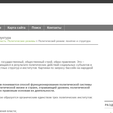
е
Карта сайта
Поиск
Контакты
руктура
ласть. Политические режимы
» Политический режим: понятие и структура
е. государственный, общественный строй, образ правления. Это –
ающаяся в результате политических действий социальных субъектов в
тных структур и институтов. Картинки по запросу бассейн на народной
м понимается способ функционирования политической системы
литической жизни в стране, отражающий уровень политической
 к правовым основам их деятельности.
рое образуется органическим единством трех политических институтов:
РАЗ
ения власти;