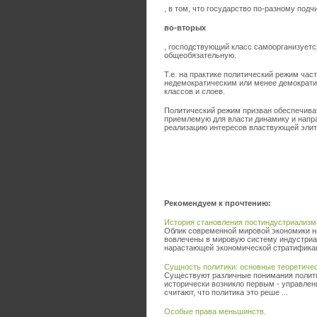
, в том, что государство по-разному по
во-вторых
, господствующий класс самоорганизуетс
общеобязательную.
Т.е. на практике политический режим ча
недемократическим или менее демократи
классов и слоев.
Политический режим призван обеспечиват
приемлемую для власти динамику и напра
реализацию интересов властвующей эли
Рекомендуем к прочтению:
История становления постиндустриализм
Облик современной мировой экономики нач
вовлечены в мировую систему индустриа
нарастающей экономической стратификаци
Сущность политики: основные теоретиче
Существуют различные понимания полити
исторически возникло первым - управлен
считают, что политика это реше ...
Особые права меньшинств.