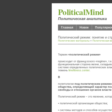
PoliticalMind
Политическая аналитика
Главная
Новое
Популярно
Политический режим: понятие и ст
Политические материалы
»
Политическая в
Термин
«политический режим»
происходит от французского «regime», т.
функциональная сторона жизни, складыв
системе определенных политических влас
тюмень
limefitness.center
.
В
политологии
под политическим режимо
общества, определяющий характер по
свободы и отношение органов власти
Политический режим – это явление, кото
• политической организации общества;
• системы методов и способов осуществл