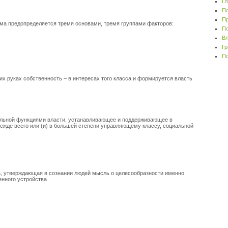
Гл
По
Пр
ма предопределяется тремя основами, тремя группами факторов:
По
Вл
Гр
По
их руках собственность – в интересах того класса и формируется власть
ельной функциями власти, устанавливающее и поддерживающее в
ежде всего или (и) в большей степени управляющему классу, социальной
, утверждающая в сознании людей мысль о целесообразности именно
нного устройства