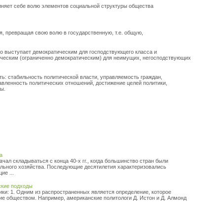
дчиняет себе волю элементов социальной структуры общества
я, превращая свою волю в государственную, т.е. общую,
сто выступает демократическим для господствующего класса и
ческим (ограниченно демократическим) для неимущих, негосподствующих
ь: стабильность политической власти, управляемость граждан,
вленность политических отношений, достижение целей политики,
ты.
а
ал складываться с конца 40-х гг., когда большинство стран были
льного хозяйства. Последующие десятилетия характеризовались
е ...
ские подходы
ки: 1. Одним из распространенных является определение, которое
ие обществом. Например, американские политологи Д. Истон и Д. Алмонд