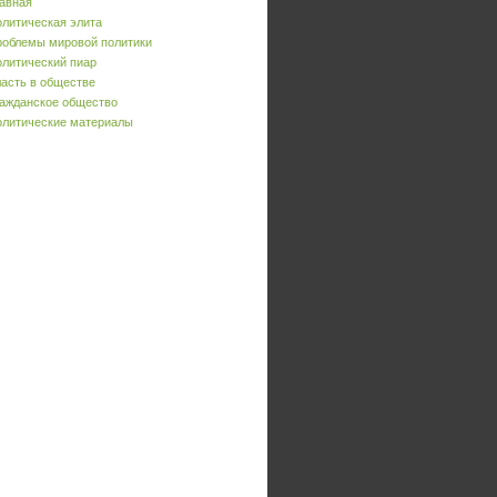
авная
литическая элита
облемы мировой политики
литический пиар
асть в обществе
ажданское общество
литические материалы