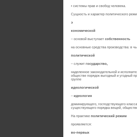
• системы прав и свобод человека.
Сущность и характер политического режи
э
кономической
– основой выступает
собственность
на основные средства производства: в чь
политической
– служит
государство,
наделенное законодательной и исполнит
обществе порядок выгодный и угодный пр
группе
идеологической
–
идеология
доминирующего, господствующего класса
существующего порядка вещей, обществе
На практике
политический режим
проявляется:
во-первых