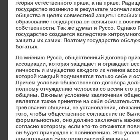
теория естественного права, а на праве. Радищ
государство возникло в результате молчаливо
общества в целях совместной защиты слабых 
образование государства он связывал с возни
собственности. Так же думал и Руссо. Однако Р
государство создается вследствие хитроумног
защиты их самих. Поэтому государство обслуж
богатых.
По мнению Руссо, общественный договор приз
ассоциации, которая защищает и ограждает в
личность и имущество каждого из членов ассо
которой каждый подчиняется только себе и о
Причем условия общественного договора дол
полному отчуждению человека со всеми его п
общины. Важным условием заключения общес
является также принятие на себя обязательст
требования общины, ее установления, обязанн
того, чтобы общественное соглашение не был
формальностью, оно должно заключать важное
согласно которому, если кто-то откажется пов
он будет принужден к повиновению. Это услов
двигательную силу политической машины.