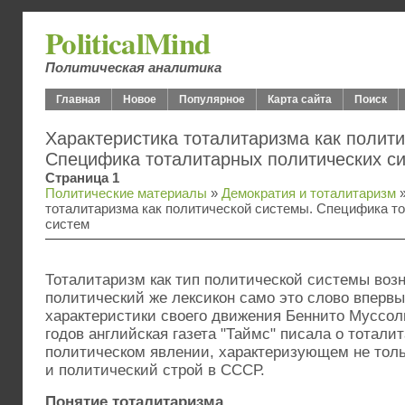
PoliticalMind
Политическая аналитика
Главная
Новое
Популярное
Карта сайта
Поиск
Характеристика тоталитаризма как полити
Специфика тоталитарных политических с
Страница 1
Политические материалы
»
Демократия и тоталитаризм
»
тоталитаризма как политической системы. Специфика т
систем
Тоталитаризм как тип политической системы возн
политический же лексикон само это слово впервы
характеристики своего движения Беннито Муссолин
годов английская газета "Таймс" писала о тотали
политическом явлении, характеризующем не тол
и политический строй в СССР.
Понятие тоталитаризма