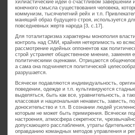
хилиастические идеи о счастливом завершении 
конечного смысла существования человека, кото
коммунизм, тысячелетний рейх и т.п. Привлекате
манящий образ будущего строя, используется дл
повседневных жертв народа [3, с.17].
Для тоталитаризма характерны монополия власт
контроль над СМИ, крайняя нетерпимость ко вся
рассмотрение идейных оппонентов как политическ
строй устраняет общественное мнение, заменяя
политическими оценками. Отрицаются общечелов
а сама она подчиняется политической целесообр
разрушается.
Всячески подавляются индивидуальность, оригин
поведении, одежде и т.п. культивируются стадны
выделяться, быть как все, уравнительность, а та
классовая и национальная ненависть, зависть, п
доносительство и т.п. В сознании людей усиленно
которым не может быть примирения. Всячески п
настроения, атмосфера секретности, чрезвычайно
допускающего расслабления, утраты бдительност
оправданию командных методов управления и ре