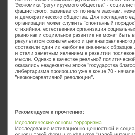
Экономика "регулируемого общества" - социалис
фашистского, развивается по иным законам, неже
и демократического общества. Для последнего е
организации может служить "спонтанный порядок" 
стихийная, естественная организация социальны
равно как и социальное развитие не может быть 
результатом сознательного и целенаправленного
составили один из наиболее значимых образцов
и стали заметным явлением в развитии послево
мысли. Однако в качестве реальной политическо
оказались неадекватны эпохе "государства благо
либертаризма произошло уже в конце 70 - начале 8
"неоконсервативной революции".
Рекомендуем к прочтению:
Идеологические основы терроризма
Исследование мотивационно-ценностной и соци
основы такой формы конфликтов "малой интенсивн