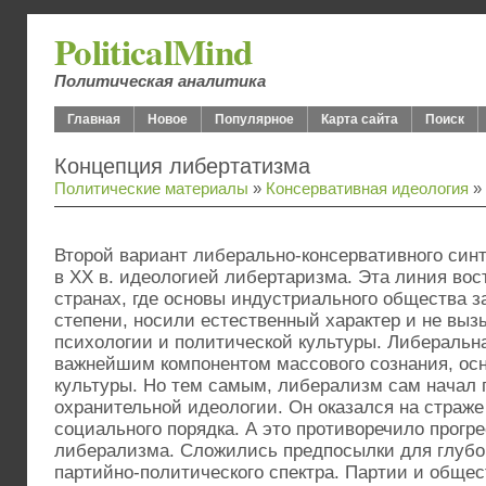
PoliticalMind
Политическая аналитика
Главная
Новое
Популярное
Карта сайта
Поиск
Концепция либертатизма
Политические материалы
»
Консервативная идеология
» 
Второй вариант либерально-консервативного синт
в ХХ в. идеологией либертаризма. Эта линия вос
странах, где основы индустриального общества 
степени, носили естественный характер и не вы
психологии и политической культуры. Либеральн
важнейшим компонентом массового сознания, ос
культуры. Но тем самым, либерализм сам начал 
охранительной идеологии. Он оказался на страж
социального порядка. А это противоречило прогр
либерализма. Сложились предпосылки для глуб
партийно-политического спектра. Партии и обще