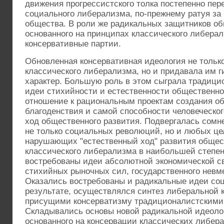
движения прогрессистского толка постепенно пер
социального либерализма, по-прежнему ратуя за
общества. В роли же радикальных защитников об
основанного на принципах классического либерал
консервативные партии.
Обновленная консервативная идеология не тольк
классического либерализма, но и придавала им 
характер. Большую роль в этом сыграла традици
идеи стихийности и естественности общественног
отношение к рациональным проектам создания о
благоденствия и самой способности человеческог
ход общественного развития. Подвергалась сомн
не только социальных революций, но и любых ц
нарушающих "естественный ход" развития общест
классического либерализма в наибольшей степен
востребованы идеи абсолютной экономической с
стихийных рыночных сил, государственного невм
Оказались востребованы и радикальные идеи со
результате, осуществлялся синтез либеральной кон
присущими консерватизму традиционалистскими
Складывались основы новой радикальной идеолог
основанного на консервации классических либер