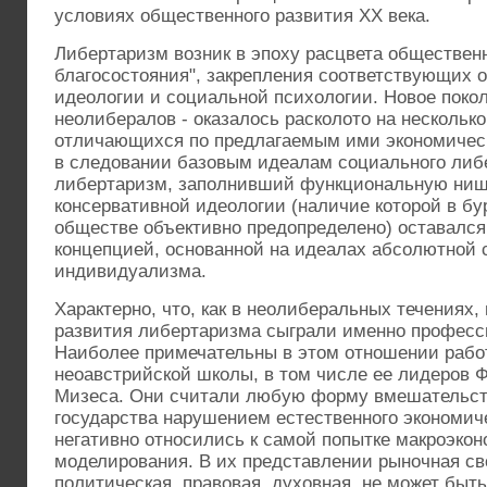
условиях общественного развития ХХ века.
Либертаризм возник в эпоху расцвета обществен
благосостояния", закрепления соответствующих 
идеологии и социальной психологии. Новое поко
неолибералов - оказалось расколото на нескольк
отличающихся по предлагаемым ими экономичес
в следовании базовым идеалам социального ли
либертаризм, заполнивший функциональную ниш
консервативной идеологии (наличие которой в б
обществе объективно предопределено) оставался
концепцией, основанной на идеалах абсолютной 
индивидуализма.
Характерно, что, как в неолиберальных течениях
развития либертаризма сыграли именно професс
Наиболее примечательны в этом отношении рабо
неоавстрийской школы, в том числе ее лидеров Ф
Мизеса. Они считали любую форму вмешательст
государства нарушением естественного экономич
негативно относились к самой попытке макроэкон
моделирования. В их представлении рыночная сво
политическая, правовая, духовная, не может быть