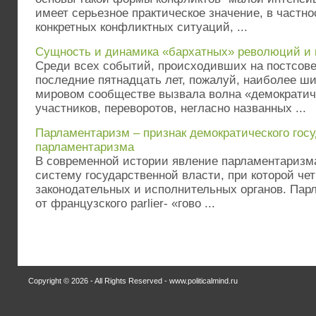
имеет серьезное практическое значение, в частн
конкретных конфликтных ситуаций, ...
Сущность и динамика «бархатных» революций и 
Среди всех событий, происходивших на постсове
последние пятнадцать лет, пожалуй, наиболее ши
мировом сообществе вызвала волна «демократич
участников, переворотов, негласно названных ...
Парламентаризм – признак демократического госу
парламентаризма
В современной истории явление парламентаризм
систему государственной власти, при которой че
законодательных и исполнительных органов. Парла
от французского parlier- «гово ...
Copyright © 2026 - All Rights Reserved - www.politicalmind.ru