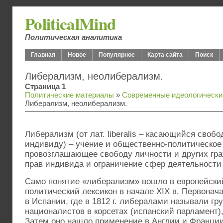
PoliticalMind
Политическая аналитика
Главная
Новое
Популярное
Карта сайта
Поиск
Либерализм, неолиберализм.
Страница 1
Политические материалы
»
Современные идеологически
Либерализм, неолиберализм.
Либерализм (от лат. liberalis – касающийся сво
индивиду) – учение и общественно-политическое 
провозглашающее свободу личности и других гра
прав индивида и ограничение сфер деятельности 
Само понятие «либерализм» вошло в европейски
политический лексикон в начале XIX в. Первонач
в Испании, где в 1812 г. либералами называли гру
националистов в корсетах (испанский парламент)
Затем оно нашло применение в Англии и Франции