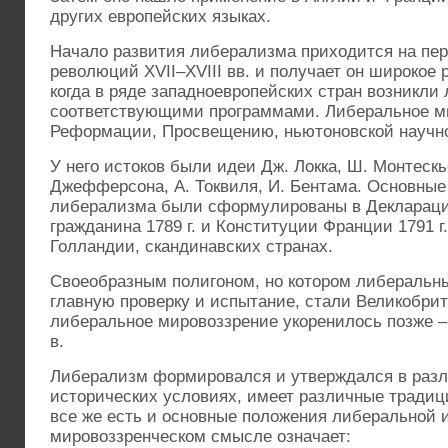
других европейских языках.
Начало развития либерализма приходится на пе
революций XVII–XVIII вв. и получает он широкое р
когда в ряде западноевропейских стран возникли
соответствующими программами. Либеральное ми
Реформации, Просвещению, ньютоновской научн
У него истоков были идеи Дж. Локка, Ш. Монтескье
Джефферсона, А. Токвиля, И. Бентама. Основные
либерализма были сформулированы в Декларации
гражданина 1789 г. и Конституции Франции 1791 г.
Голландии, скандинавских странах.
Своеобразным полигоном, но котором либеральн
главную проверку и испытание, стали Великобри
либеральное мировоззрение укоренилось позже – 
в.
Либерализм формировался и утверждался в разл
исторических условиях, имеет различные традици
все же есть и основные положения либеральной 
мировоззренческом смысле означает: