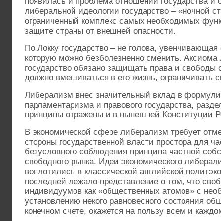
появилась и проблема отношений государства и о
либеральной идеологии государство – «ночной ст
ограниченный комплекс самых необходимых функ
защите страны от внешней опасности.
По Локку государство – не голова, увенчивающая
которую можно безболезненно сменить. Аксиома
государство обязано защищать права и свободы о
должно вмешиваться в его жизнь, ограничивать с
Либерализм внес значительный вклад в формули
парламентаризма и правового государства, разде
принципы отражены и в нынешней Конституции Р
В экономической сфере либерализм требует отме
стороны государственной власти простора для ч
безусловного соблюдения принципа частной собс
свободного рынка. Идеи экономического либерал
воплотились в классической английской политэко
последней лежало представление о том, что сво
индивидуумов как «общественных атомов» с нео
установлению некого равновесного состояния общ
конечном счете, окажется на пользу всем и каждо