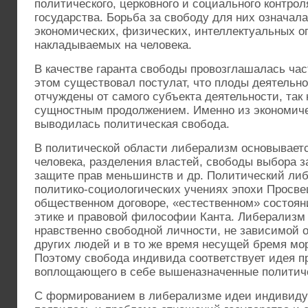
политического, церковного и социального контро
государства. Борьба за свободу для них означал
экономических, физических, интеллектуальных о
накладываемых на человека.
В качестве гаранта свободы провозглашалась час
этом существовал постулат, что плоды деятельно
отчуждены от самого субъекта деятельности, так 
сущностным продолжением. Именно из экономич
выводилась политическая свобода.
В политической области либерализм основываетс
человека, разделения властей, свободы выбора з
защите прав меньшинств и др. Политический ли
политико-социологических учениях эпохи Просве
общественном договоре, «естественном» состояни
этике и правовой философии Канта. Либерализм
нравственно свободной личности, не зависимой о
других людей и в то же время несущей бремя мо
Поэтому свобода индивида соответствует идея пр
воплощающего в себе вышеназначенные политич
С формированием в либерализме идеи индивиду