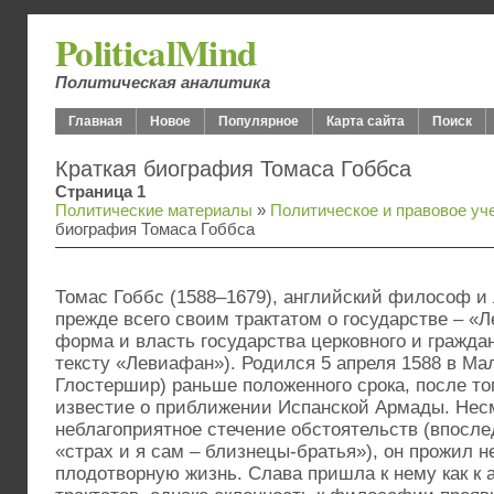
PoliticalMind
Политическая аналитика
Главная
Новое
Популярное
Карта сайта
Поиск
Краткая биография Томаса Гоббса
Страница 1
Политические материалы
»
Политическое и правовое уч
биография Томаса Гоббса
Томас Гоббс (1588–1679), английский философ и 
прежде всего своим трактатом о государстве – «
форма и власть государства церковного и гражданс
тексту «Левиафан»). Родился 5 апреля 1588 в Ма
Глостершир) раньше положенного срока, после тог
известие о приближении Испанской Армады. Несм
неблагоприятное стечение обстоятельств (впосле
«страх и я сам – близнецы-братья»), он прожил 
плодотворную жизнь. Слава пришла к нему как к