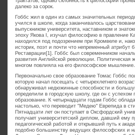
трактатов, однако склонность к философии прояв
далеко за сорок.
Гоббс жил в один из самых значительных периодо
учился в школе, когда заканчивалось царствован
выпускником университета, наставником и знаток
эпоху Якова I, изучал философию в правление Ка
находился под подозрением при Кромвеле и, нако
историк, поэт и почти что непременный атрибут б
Реставрации[1]. Гоббс был современником нача
развития Английской революции. Политическая ж
многом повлияла на его философское мышление.
Первоначально свое образование Томас Гоббс по
которую начал посещать с четырехлетнего возраст
обнаруживал недюжинные способности и большую 
определили в городскую школу, где он с успехом
образование. К четырнадцати годам Гоббс облад
настолько, что переводит "Медею" Еврепида в сти
Пятнадцати лет он поступает в Оксфордский унив
получает университетский диплом, давший ему п
педагогической работой и открывший путь к акад
подобно большинству ведущих философских и нау