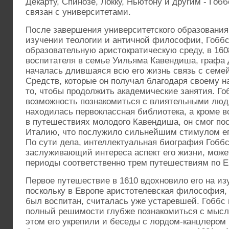
Декарту, Спинозе, Локку, Ньютону и другим - Го
связан с университетами.
После завершения университетского образования,
изучении теологии и античной философии, Гоббс
образовательную аристократическую среду, в 160
воспитателя в семье Уильяма Кавендиша, графа 
началась длившаяся всю его жизнь связь с семе
Средств, которые он получал благодаря своему н
то, чтобы продолжить академические занятия. Го
возможность познакомиться с влиятельными люд
находилась первоклассная библиотека, а кроме в
в путешествиях молодого Кавендиша, он смог по
Италию, что послужило сильнейшим стимулом ег
По сути дела, интеллектуальная биография Гобб
заслуживающий интереса аспект его жизни, може
периоды соответственно трем путешествиям по Е
Первое путешествие в 1610 вдохновило его на из
поскольку в Европе аристотелевская философия, 
был воспитан, считалась уже устаревшей. Гоббс 
полный решимости глубже познакомиться с мысл
этом его укрепили и беседы с лордом-канцлером