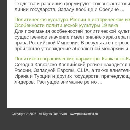
сходства и различия формируют союзы, антагон
линии государств, Западу вообще и Соедине ...
Политическая культура России в историческом из
Особенности политической культуры 19 века
Для понимания особенностей политической культ
существенное значение имеет знание характера п
права Российской Империи. В результате петров
произошло утверждение абсолютной монархии и з
Политико-географические параметры Кавказско-К
Сегодня Кавказско-Каспийский регион находится 
России, Западной Европы, США, а также влиятель
Ирана и Турции и других государств, претендующ
лидеров. Растущее внимание регио ...
Copyright © 2026 - All Rights Reserved - www.politicalmind.ru