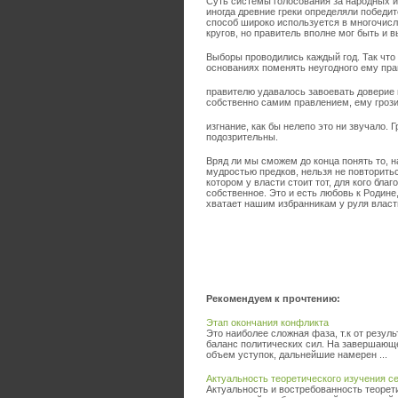
Суть системы голосования за народных из
иногда древние греки определяли победи
способ широко используется в многочисл
кругов, но правитель вполне мог быть и 
Выборы проводились каждый год. Так что 
основаниях поменять неугодного ему прав
правителю удавалось завоевать доверие 
собственно самим правлением, ему гроз
изгнание, как бы нелепо это ни звучало
подозрительны.
Вряд ли мы сможем до конца понять то, 
мудростью предков, нельзя не повторитьс
котором у власти стоит тот, для кого бла
собственное. Это и есть любовь к Родине,
хватает нашим избранникам у руля власт
Рекомендуем к прочтению:
Этап окончания конфликта
Это наиболее сложная фаза, т.к от резу
баланс политических сил. На завершающе
объем уступок, дальнейшие намерен ...
Актуальность теоретического изучения с
Актуальность и востребованность теоре