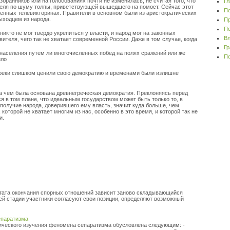
бранников или на голосованиях почти не изменилась, не считая того, что
Гл
теля по шуму толпы, приветствующей вышедшего на помост. Сейчас этот
По
енных телевикторинах. Правители в основном были из аристократических
выходцем из народа.
Пр
По
никто не мог твердо укрепиться у власти, и народ мог на законных
Вл
ителя, чего так не хватает современной России. Даже в том случае, когда
Гр
населения путем ли многочисленных побед на полях сражений или же
По
ило
. Греки слишком ценили свою демократию и временами были излишне
на чем была основана древнегреческая демократия. Преклоняясь перед
я в том плане, что идеальным государством может быть только то, в
гополучие народа, доверившего ему власть, значит куда больше, чем
 которой не хватает многим из нас, особенно в это время, и которой так не
и.
льтата окончания спорных отношений зависит заново складывающийся
й стадии участники согласуют свои позиции, определяют возможный
епаратизма
тического изучения феномена сепаратизма обусловлена следующим: -