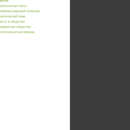
авная
литическая элита
облемы мировой политики
литический пиар
асть в обществе
ажданское общество
литические материалы