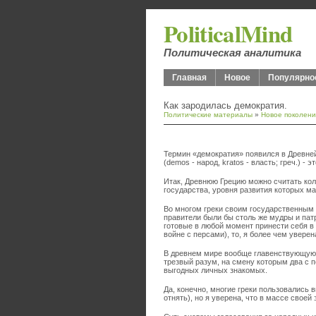
PoliticalMind
Политическая аналитика
Главная
Новое
Популярно
Как зародилась демократия.
Политические материалы
»
Новое поколен
Термин «демократия» появился в Древней
(demos - народ, kratos - власть; греч.) - 
Итак, Древнюю Грецию можно считать ко
государства, уровня развития которых м
Во многом греки своим государственным
правители были бы столь же мудры и пат
готовые в любой момент принести себя в 
войне с персами), то, я более чем уверен
В древнем мире вообще главенствующую р
трезвый разум, на смену которым два с 
выгодных личных знакомых.
Да, конечно, многие греки пользовались 
отнять), но я уверена, что в массе свое