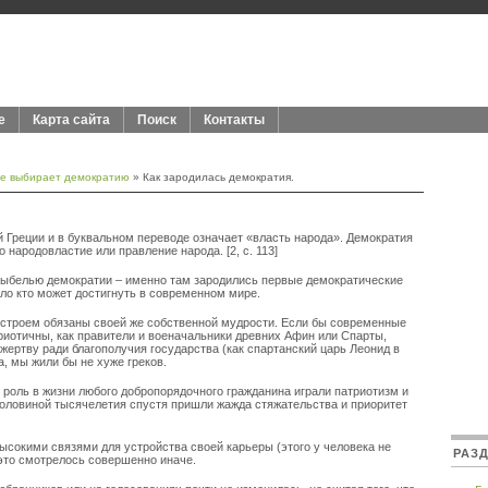
е
Карта сайта
Поиск
Контакты
ие выбирает демократию
» Как зародилась демократия.
 Греции и в буквальном переводе означает «власть народа». Демократия
это народовластие или правление народа. [2, с. 113]
лыбелью демократии – именно там зародились первые демократические
ало кто может достигнуть в современном мире.
 строем обязаны своей же собственной мудрости. Если бы современные
риотичны, как правители и военачальники древних Афин или Спарты,
жертву ради благополучия государства (как спартанский царь Леонид в
а, мы жили бы не хуже греков.
оль в жизни любого добропорядочного гражданина играли патриотизм и
половиной тысячелетия спустя пришли жажда стяжательства и приоритет
высокими связями для устройства своей карьеры (этого у человека не
РАЗ
й это смотрелось совершенно иначе.