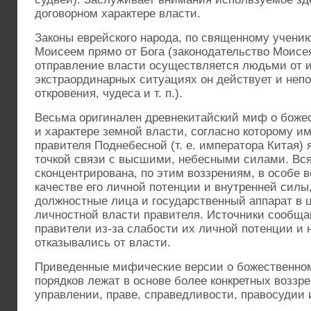
договорном характере власти.
Законы еврейского народа, по священному учени
Моисеем прямо от Бога (законодательство Моисе
отправление власти осуществляется людьми от и
экстраординарных ситуациях он действует и непо
откровения, чудеса и т. п.).
Весьма оригинален древнекитайский миф о боже
и характере земной власти, согласно которому и
правителя Поднебесной (т. е. императора Китая)
точкой связи с высшими, небесными силами. Вся
сконцентрирована, по этим воззрениям, в особе в
качестве его личной потенции и внутренней силы
должностные лица и государственный аппарат в
личностной власти правителя. Источники сообща
правители из-за слабости их личной потенции и 
отказывались от власти.
Приведенные мифические версии о божественном
порядков лежат в основе более конкретных воззре
управлении, праве, справедливости, правосудии и