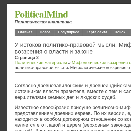
PoliticalMind
Политическая аналитика
Главная
Новое
Популярное
Карта сайта
Поиск
У истоков политико-правовой мысли. Ми
воззрения о власти и законе
Страница 2
Политические материалы
»
Мифологические воззрения о
политико-правовой мысли. Мифологические воззрения о 
Согласно древневавилонским и древнеиндийским
источником власти правителя, вместе с тем и са
вершителями земных дел и людских судеб.
Известное своеобразие присуще религиозно-миф
представлениям древних евреев. По их версии, 
находится в особом договорном отношении со вс
является его главой и царем (верховным законод
судьей). Заслуживает внимания используемое зд