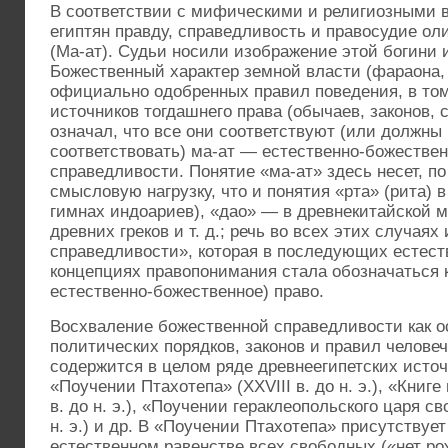
В соответствии с мифическими и религиозными 
египтян правду, справедливость и правосудие ол
(Ма-ат). Судьи носили изображение этой богини 
Божественный характер земной власти (фараона, 
официально одобренных правил поведения, в том
источников тогдашнего права (обычаев, законов,
означал, что все они соответствуют (или должны
соответствовать) ма-ат — естественно-божестве
справедливости. Понятие «ма-ат» здесь несет, по
смысловую нагрузку, что и понятия «рта» (рита) 
гимнах индоариев), «дао» — в древнекитайской 
древних греков и т. д.; речь во всех этих случаях
справедливости», которая в последующих естест
концепциях правопонимания стала обозначаться к
естественно-божественное) право.
Восхваление божественной справедливости как 
политических порядков, законов и правил челов
содержится в целом ряде древнеегипетских источ
«Поучении Птахотепа» (XXVIII в. до н. э.), «Кни
в. до н. э.), «Поучении гераклеопольского царя сво
н. э.) и др. В «Поучении Птахотепа» присутствуе
естественном равенстве всех свободных («нет р